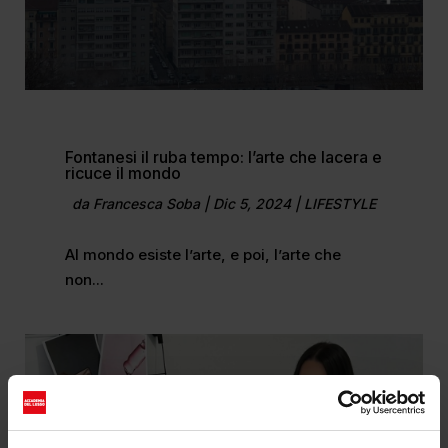
Fontanesi il ruba tempo: l’arte che lacera e
ricuce il mondo
da
Francesca Soba
|
Dic 5, 2024
|
LIFESTYLE
Al mondo esiste l’arte, e poi, l’arte che
non...