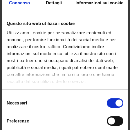
Consenso
Dettagli
Informazioni sui cookie
Questo sito web utilizza i cookie
Utilizziamo i cookie per personalizzare contenuti ed
annunci, per fornire funzionalità dei social media e per
Ultraviolet Social Club: serviva davvero un
analizzare il nostro traffico. Condividiamo inoltre
altro social?
informazioni sul modo in cui utilizza il nostro sito con i
da
Emma Sabatini
|
Ago 19, 2024
|
CULTURE
nostri partner che si occupano di analisi dei dati web,
pubblicità e social media, i quali potrebbero combinarle
Nell’era più digitale di sempre, sono
con altre informazioni che ha fornito loro o che hanno
tantissime...
raccolto dal suo utilizzo dei loro servizi.
Selezione
Necessari
del
consenso
Preferenze