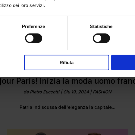
lizzo dei loro servizi.
Preferenze
Statistiche
Rifiuta
jour Paris! Inizia la moda uomo fran
da
Pietro Zuccotti
|
Giu 19, 2024
|
FASHION
Patria indiscussa dell'eleganza la capitale...