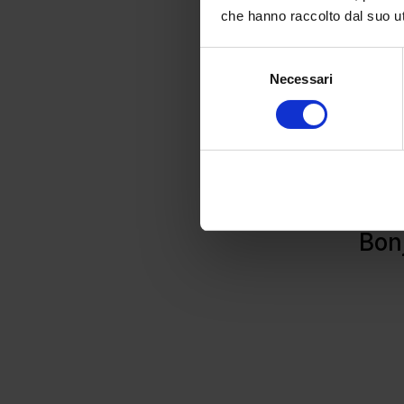
che hanno raccolto dal suo uti
Selezione
Necessari
del
consenso
Bon