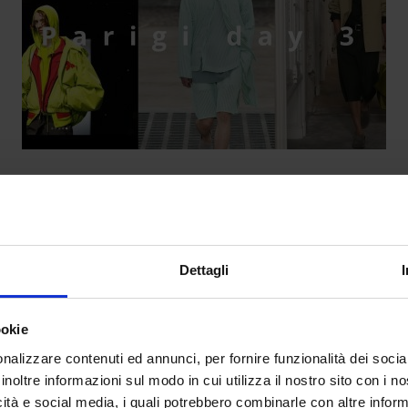
 terzo giorno della Parigi Fashion We
da
Francesca Soba
|
Giu 21, 2024
|
FASHION
Dettagli
Parigi: il sogno di chiunque. Tra la Tour Eiffel...
ookie
nalizzare contenuti ed annunci, per fornire funzionalità dei socia
inoltre informazioni sul modo in cui utilizza il nostro sito con i 
icità e social media, i quali potrebbero combinarle con altre inform