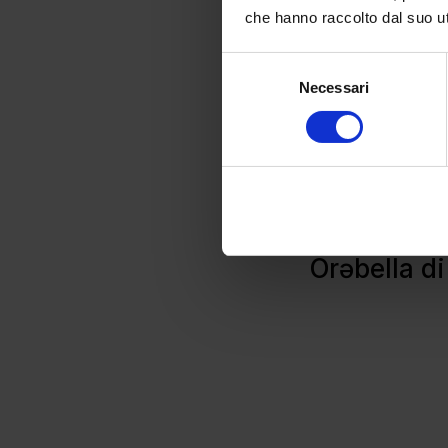
che hanno raccolto dal suo uti
Selezione
Necessari
del
consenso
Ôrəbella di