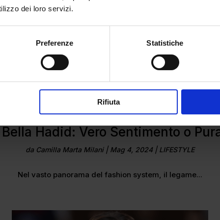
lizzo dei loro servizi.
Preferenze
Statistiche
Rifiuta
 Bella Hadid: Vero Sentimento o Pur
da
Camilla Marta Milani
|
Mag 4, 2024
|
LIFESTYLE
Nel vasto panorama del fashion system, il legame...