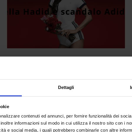
 e Adidas: la moda influenza la poli
da
Emma Sabatini
|
Lug 28, 2024
|
LIFESTYLE
Dettagli
A pochi giorni dai Giochi Olimpici a Parigi,...
ookie
nalizzare contenuti ed annunci, per fornire funzionalità dei socia
inoltre informazioni sul modo in cui utilizza il nostro sito con i 
icità e social media, i quali potrebbero combinarle con altre inform