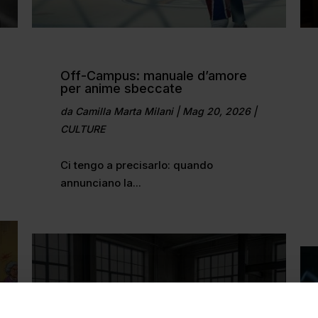
Off-Campus: manuale d’amore
per anime sbeccate
da
Camilla Marta Milani
|
Mag 20, 2026
|
CULTURE
Ci tengo a precisarlo: quando
annunciano la...