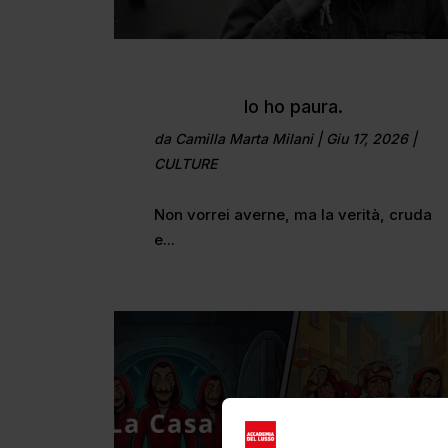
Io ho paura.
da
Camilla Marta Milani
|
Giu 17, 2026
|
CULTURE
Non vorrei averne, ma la verità, cruda
e...