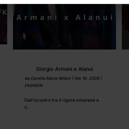
Giorgio Armani e Alanui
da
Camilla Marta Milani
|
Feb 16, 2026
|
FASHION
Dall’incontro tra il rigore milanese e
il...