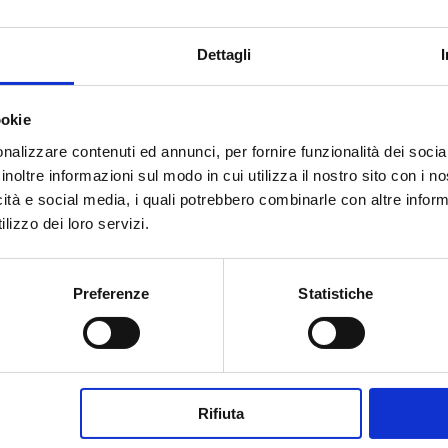
Dettagli
ookie
nalizzare contenuti ed annunci, per fornire funzionalità dei socia
Ingoiare: come digerire i
inoltre informazioni sul modo in cui utilizza il nostro sito con i 
bocconi indigesti della vita
icità e social media, i quali potrebbero combinarle con altre inform
da
Camilla Marta Milani
|
Apr 8, 2026
|
lizzo dei loro servizi.
LIFESTYLE
Preferenze
Statistiche
Perché la società ci vuole tutti
fuoriclasse...
Rifiuta