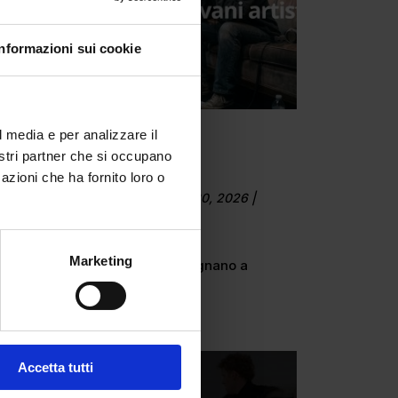
Informazioni sui cookie
l media e per analizzare il
nostri partner che si occupano
Il Grande Rifiuto
azioni che ha fornito loro o
da
Camilla Marta Milani
|
Mar 20, 2026
|
LIFESTYLE
Marketing
Come i giovani artisti ci insegnano a
guarire...
Accetta tutti