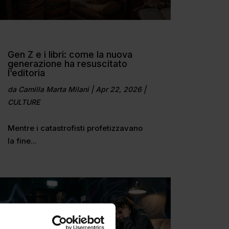
Gen Z e i libri: come la nuova
generazione ha resuscitato
l’editoria
da
Camilla Marta Milani
|
Apr 22, 2026
|
CULTURE
Mentre i catastrofisti profetizzavano
la fine...