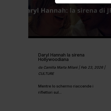
Daryl Hannah la sirena
Hollywoodiana
da
Camilla Marta Milani
|
Feb 23, 2026
|
CULTURE
Mentre lo schermo riaccende i
riflettori sul...