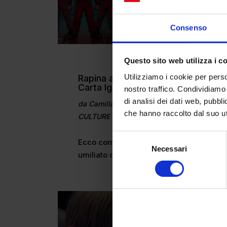
Consenso
Questo sito web utilizza i c
Utilizziamo i cookie per perso
Rapina al Vomero: La Casa di
Carta Igienica
nostro traffico. Condividiamo 
di analisi dei dati web, pubbl
da
Camilla Marta Milani
|
Apr 16, 2026
|
che hanno raccolto dal suo uti
CULTURE
Selezione
Ecco come la rapina al Vomero ha
Necessari
del
umiliato colpi...
consenso