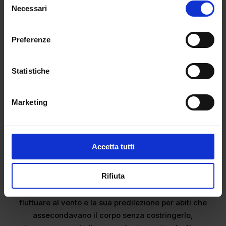
Necessari
del
consenso
Preferenze
Statistiche
Marketing
Questa sua identità indomita si rifletteva in modo
superbo anche nel suo stile personale. Negli anni
Novanta, l’immagine di Daryl Hannah costituiva
Accetta tutti
l’esatta antitesi del rigore in bianco e nero che
avrebbe poi dominato la fine del decennio. La sua
Rifiuta
era un’eleganza statuaria, fluida, priva di sforzo.
Con la sua folta chioma bionda lasciata libera di
fluttuare al vento e la sua predilezione per abiti che
assecondavano il corpo senza costringerlo,