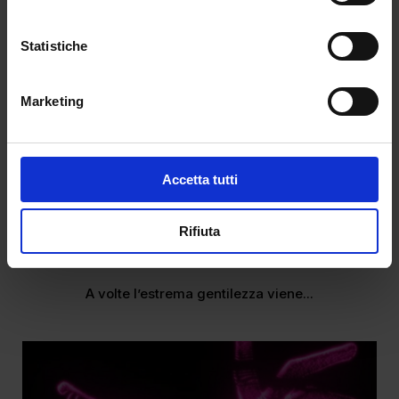
Statistiche
Marketing
Accetta tutti
Love Bombing
Rifiuta
da
Francesca Di Fano
|
Nov 20, 2025
|
CULTURE
A volte l’estrema gentilezza viene...