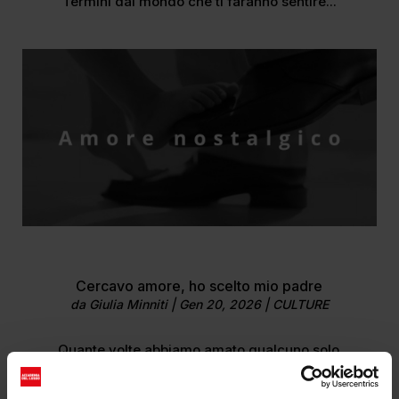
Termini dal mondo che ti faranno sentire...
Cercavo amore, ho scelto mio padre
da
Giulia Minniti
|
Gen 20, 2026
|
CULTURE
Quante volte abbiamo amato qualcuno solo
perché...