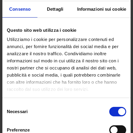
Consenso
Dettagli
Informazioni sui cookie
Questo sito web utilizza i cookie
Utilizziamo i cookie per personalizzare contenuti ed
annunci, per fornire funzionalità dei social media e per
analizzare il nostro traffico. Condividiamo inoltre
informazioni sul modo in cui utilizza il nostro sito con i
nostri partner che si occupano di analisi dei dati web,
pubblicità e social media, i quali potrebbero combinarle
con altre informazioni che ha fornito loro o che hanno
Ti amo, ma con criterio cromatico
raccolto dal suo utilizzo dei loro servizi.
da
Giulia Minniti
|
Nov 24, 2025
|
LIFESTYLE
Selezione
Certe persone ti stanno addosso come un
Necessari
del
color...
consenso
Preferenze