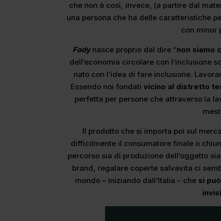
che non è così, invece, (a partire dal mat
una persona che ha delle caratteristiche pe
con minor 
Fody
nasce proprio dal dire “
non siamo c
dell’economia circolare con l’inclusione so
nato con l’idea di fare inclusione. Lavorar
Essendo noi fondati
vicino al distretto te
perfetta per persone che attraverso la 
mest
Il prodotto che si importa poi sul merc
difficilmente il consumatore finale o chiu
percorso sia di produzione dell’oggetto si
brand, regalare coperte salvavita ci sembr
mondo – iniziando dall’Italia – che
si può
invis