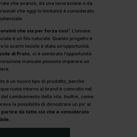
eriale che avanza, da una lavorazione o da
rsonali che oggi lo limitano) è considerato
potenziale.
onvinti che sia per forza così
”. L’unione
ciale è un filo naturale. Questo progetto è
e lo scarto tessile è stata un’opportunità.
ssile di Prato
, ci è sembrata l’opportunità
lavorazione manuale possono imparare un
iere.
ato è un nuovo tipo di prodotto, perché
nque ruota intorno al brand è coinvolto nel
a del cambiamento della vita. Inoltre, come
ava la possibilità di dimostrare un po’ al
 partire da tutto ciò che è considerato
ibile
.