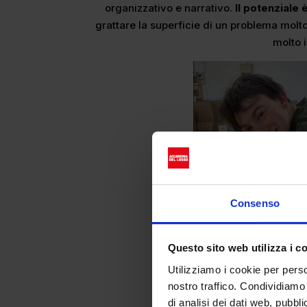
organizzativo e narrativo.
Il potenziale
grattare la superficie di un problema mol
molto i
Consenso
Questo sito web utilizza i c
Utilizziamo i cookie per perso
nostro traffico. Condividiamo 
di analisi dei dati web, pubbl