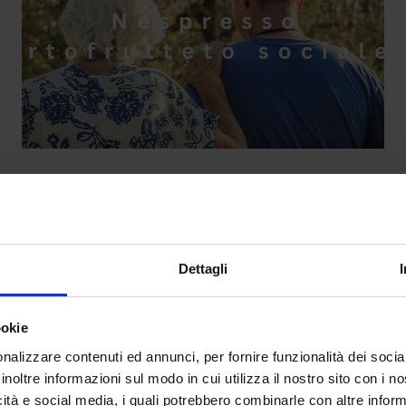
rimo orto-frutteto sociale grazie al r
da
Emma Sabatini
|
Giu 27, 2026
|
SUSTAINABILITY
Dettagli
Nespresso assieme a Legambiente e AzzeroCO2...
ookie
nalizzare contenuti ed annunci, per fornire funzionalità dei socia
inoltre informazioni sul modo in cui utilizza il nostro sito con i 
icità e social media, i quali potrebbero combinarle con altre inform