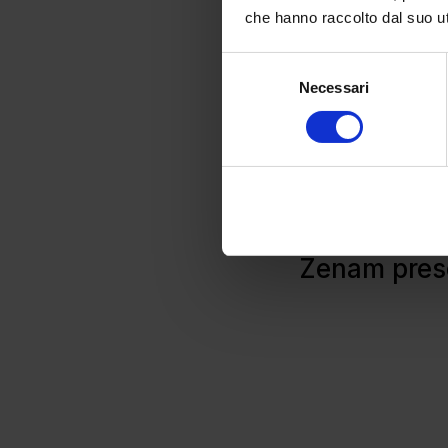
che hanno raccolto dal suo uti
Selezione
Necessari
del
consenso
Zenam presen