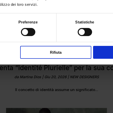
lizzo dei loro servizi.
Preferenze
Statistiche
Rifiuta
ta “Identité Plurielle” per la sua 
da
Martina Dios
|
Giu 20, 2026
|
NEW DESIGNERS
Il concetto di identità assume un significato...