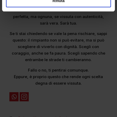
Rifiuta
dolore
di una decisione fa parte della bellezza della
vita reale. Nessuna versione della tua vita sarà
perfetta, ma ognuna, se vissuta con autenticità,
sarà vera. Sarà tua.
Se ti stai chiedendo se vale la pena rischiare, sappi
questo: il rimpianto non si può evitare, ma si può
scegliere di viverlo con dignità. Scegli con
coraggio, anche se fa paura. Scegli sapendo che
entrambe le strade ti cambieranno.
Fallo o no, ti pentirai comunque.
Eppure, è proprio questo che rende ogni scelta
degna di essere vissuta.