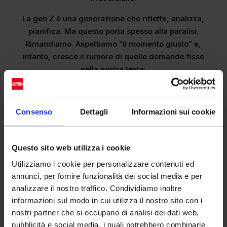
La gen Z è una generazione che riflette, analizza,
pianifica. Ma questo porta spesso alla paralisi.
Rimandiamo. Aspettiamo “il momento giusto” e,
intanto, cresce il rumore di quelle domande fisse
nella nostra testa:
“E se l’avessi fatto?”
“E se avessi detto no?”
Consenso
Dettagli
Informazioni sui cookie
“E se avessi avuto più coraggio?”
La doppia faccia del rimpianto
Questo sito web utilizza i cookie
Kierkegaard la chiamava “la malattia mortale”: la
Utilizziamo i cookie per personalizzare contenuti ed
disperazione legata al senso di perdita, anche
annunci, per fornire funzionalità dei social media e per
quando quella perdita è solo una possibilità mai
analizzare il nostro traffico. Condividiamo inoltre
vissuta. Ecco perché possiamo pentirci di aver
informazioni sul modo in cui utilizza il nostro sito con i
detto sì… e allo stesso tempo di non averlo fatto.
nostri partner che si occupano di analisi dei dati web,
Perchè entrambe le strade comportano un sacrificio
pubblicità e social media, i quali potrebbero combinarle