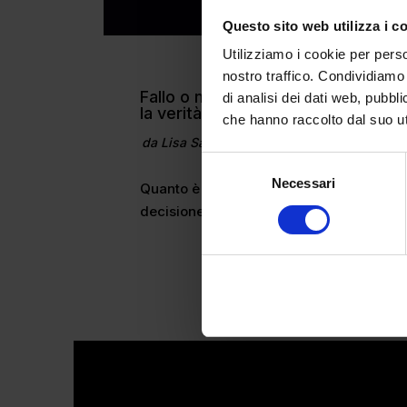
Questo sito web utilizza i c
Utilizziamo i cookie per perso
nostro traffico. Condividiamo 
Fallo o no, ti pentirai comunque:
di analisi dei dati web, pubbl
la verità scomoda delle scelte
che hanno raccolto dal suo uti
da
Lisa Saletti
|
Mar 30, 2025
|
CULTURE
Selezione
Necessari
del
Quanto è difficile prendere una
consenso
decisione? Ogni...