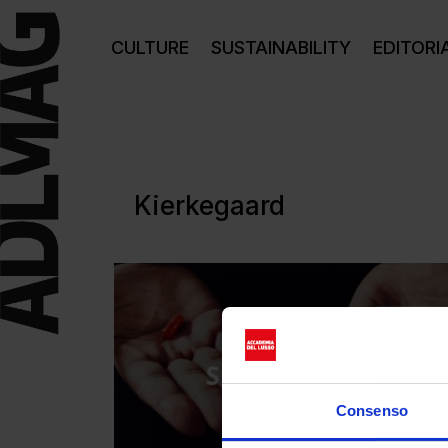
CULTURE
SUSTAINABILITY
EDITORI
Kierkegaard
Consenso