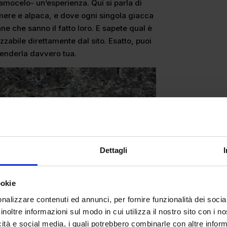
amocelo- un’esperienza. Qui si parla di
mere e alpaca, e dove ogni singola giacca
ne che sanno il fatto loro. E sapete qual è
zzabile direttamente dal sito. Esatto, puoi
 renderla davvero tua.
Dettagli
ookie
nalizzare contenuti ed annunci, per fornire funzionalità dei socia
inoltre informazioni sul modo in cui utilizza il nostro sito con i 
icità e social media, i quali potrebbero combinarle con altre inform