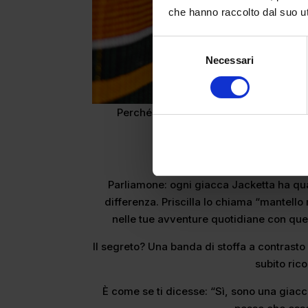
che hanno raccolto dal suo uti
Selezione
Necessari
del
consenso
Perché Jacketta non vuole solo vestirti
ovviamente, sti
“La nostra giacca è
Parliamone: ogni giacca Jacketta ha qua
differenza. Priscilla lo chiama “mantello
nelle tue avventure quotidiane con que
Il segreto? Una banda di stoffa a contrast
subito ric
È come se ti dicesse: “Sì, sono una giac