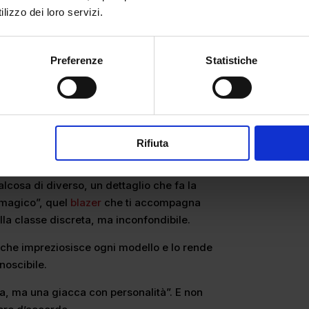
lizzo dei loro servizi.
Preferenze
Statistiche
, vuole farti sentire speciale, unica, e
losa come poche.
Rifiuta
 un mantello magico”
lcosa di diverso, un dettaglio che fa la
 magico”, quel
blazer
che ti accompagna
lla classe discreta, ma inconfondibile.
o che impreziosisce ogni modello e lo rende
onoscibile.
ca, ma una giacca con personalità”. E non