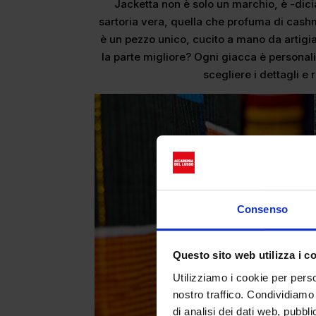
Jacketta non è solo un marchio, è -dici
sartoria vera, quella che profuma di cash
è un pezzo unico, cucito a mano da artigia
la parte migliore? Ogni giacca è personali
scegliere i dettagli e
Consenso
Questo sito web utilizza i c
Utilizziamo i cookie per perso
nostro traffico. Condividiamo 
di analisi dei dati web, pubbl