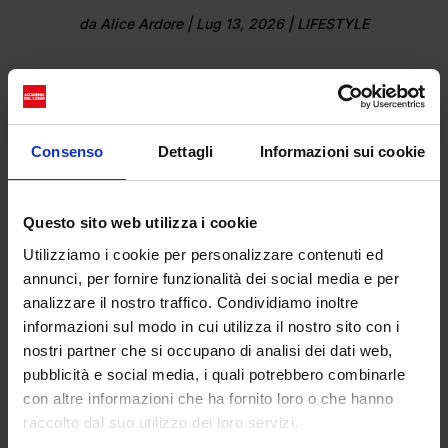
da
Alice Ardore
|
Lug 13, 2026
|
LIFESTYLE
Dal rigore del total white alla Royal Box,
fino...
Consenso
Dettagli
Informazioni sui cookie
Questo sito web utilizza i cookie
Utilizziamo i cookie per personalizzare contenuti ed
annunci, per fornire funzionalità dei social media e per
analizzare il nostro traffico. Condividiamo inoltre
informazioni sul modo in cui utilizza il nostro sito con i
nostri partner che si occupano di analisi dei dati web,
pubblicità e social media, i quali potrebbero combinarle
con altre informazioni che ha fornito loro o che hanno
Wimbledon e i topi delle risaie: una storia
raccolto dal suo utilizzo dei loro servizi.
di sostenibilità