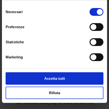
da
Emma Sabatini
|
Lug 26, 2025
|
LIFESTYLE
Selezione
Necessari
del
Sono più di 50 mila le palline da tennis...
consenso
Preferenze
Statistiche
Marketing
Accetta tutti
Rifiuta
Wimbledon: la favola di Jasmine Paolini
da
Francesca Soba
|
Lug 14, 2024
|
LIFESTYLE