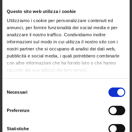
da
Camilla Marta Milani
|
Feb 18, 2025
|
Questo sito web utilizza i cookie
CULTURE
Utilizziamo i cookie per personalizzare contenuti ed
annunci, per fornire funzionalità dei social media e per
“La cancel culture ci sta sfuggendo di
analizzare il nostro traffico. Condividiamo inoltre
mano?” Il...
informazioni sul modo in cui utilizza il nostro sito con i
nostri partner che si occupano di analisi dei dati web,
pubblicità e social media, i quali potrebbero combinarle
con altre informazioni che ha fornito loro o che hanno
raccolto dal suo utilizzo dei loro servizi.
Selezione
Necessari
del
consenso
Preferenze
Statistiche
Fedez il “Bello Stronzo” del Festival