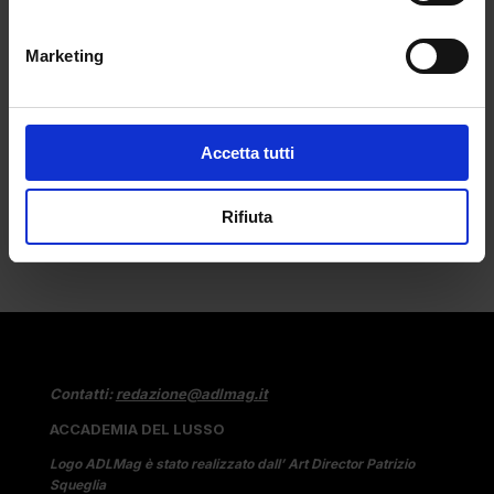
da
Camilla Marta Milani
|
Feb 10, 2025
|
Marketing
LIFESTYLE
Sanremo. Il tempio della musica italiana,
il...
Accetta tutti
Rifiuta
Contatti:
redazione@adlmag.it
ACCADEMIA DEL LUSSO
Logo ADLMag è stato realizzato dall’ Art Director Patrizio
Squeglia