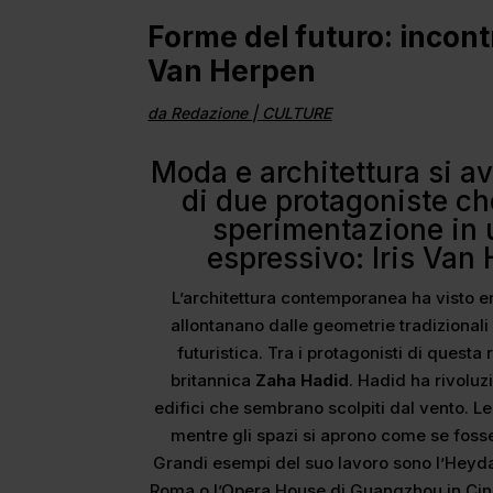
Forme del futuro: incontr
Van Herpen
da
Redazione
|
CULTURE
Moda e architettura si av
di due protagoniste ch
sperimentazione in 
espressivo: Iris Van
L’architettura contemporanea ha visto 
allontanano dalle geometrie tradizionali 
futuristica. Tra i protagonisti di questa
britannica
Zaha Hadid
. Hadid ha rivolu
edifici che sembrano scolpiti dal vento. Le
mentre gli spazi si aprono come se fosser
Grandi esempi del suo lavoro sono l’Heyda
Roma o l’Opera House di Guangzhou in Cin