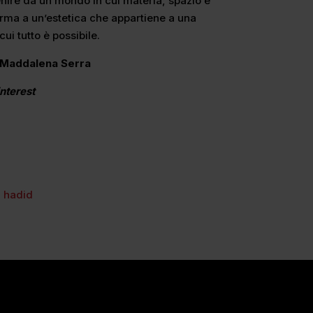
nire da un mondo in cui materia, spazio e
rma a un’estetica che appartiene a una
cui tutto è possibile.
i Maddalena Serra
interest
 hadid