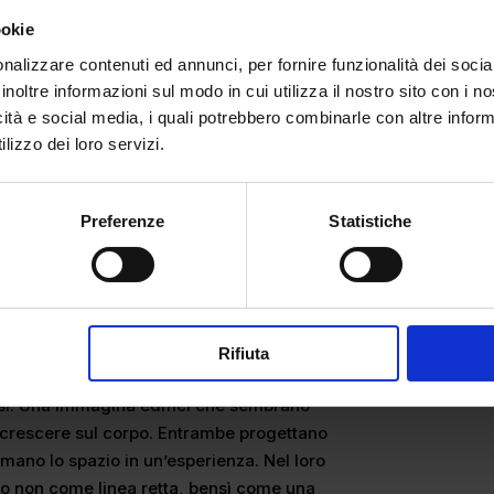
ookie
nalizzare contenuti ed annunci, per fornire funzionalità dei socia
inoltre informazioni sul modo in cui utilizza il nostro sito con i 
icità e social media, i quali potrebbero combinarle con altre inform
lizzo dei loro servizi.
Preferenze
Statistiche
Rifiuta
no appartenere allo stesso orizzonte
rsi. Una immagina edifici che sembrano
o crescere sul corpo. Entrambe progettano
rmano lo spazio in un’esperienza. Nel loro
uro non come linea retta, bensì come una