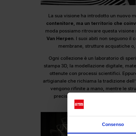
La sua visione ha introdotto un nuovo m
contenitore, ma un territorio che coinv
moda possiamo ritrovare questa visione ne
Van Herpen
. I suoi abiti non seguono il
membrane, strutture acquatiche o, 
Ogni collezione è un laboratorio di sper
stampa 3D, la modellazione digitale, materi
ottenute con processi scientifici. Eppu
artigianale che richiama la tradizione del
vengono rifinite a mano, mentre le str
precisione sartoriale. La tecnologia v
un’estensione d
Consenso