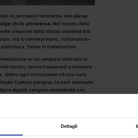
odo di percepire l’ambiente:
non più un
olge chi lo attraversa.
Nel mondo della
lle creazioni della stilista olandese
Iris
 corpo, ma lo reinterpretano, richiamando
addirittura, forme in metamorfosi.
imentazione in cui vengono utilizzate la
ali tecnici, resine trasparenti e tessiture
re, dietro ogni innovazione c’è una cura
l’Haute Couture parigina. Le parti stampate
utture digitali vengono assemblate con
iene integrata con il fine di diventare
ell’artigianato.
Dettagli