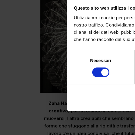
Questo sito web utilizza i c
Utilizziamo i cookie per perso
nostro traffico. Condividiamo 
di analisi dei dati web, pubbl
che hanno raccolto dal suo uti
Selezione
Necessari
del
consenso
Zaha Hadid e Iris van Herpen sembra
creativo
, pur lavorando in campi dive
muoversi, l’altra crea abiti che sembran
forme che sfuggono alla rigidità e trasfo
lavoro c’è un’idea condivisa, che il fut