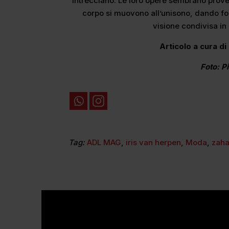
intrecciano. Le loro opere sembrano prove
corpo si muovono all’unisono, dando fo
visione condivisa in 
Articolo a cura d
Foto: P
Tag:
ADL MAG
,
iris van herpen
,
Moda
,
zaha