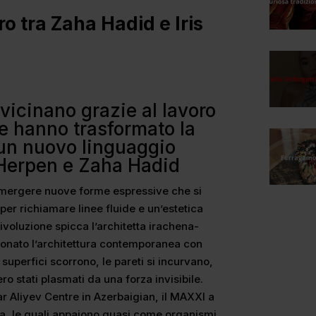
o tra Zaha Hadid e Iris
vicinano grazie al lavoro
e hanno trasformato la
un nuovo linguaggio
 Herpen e Zaha Hadid
emergere nuove forme espressive che si
per richiamare linee fluide e un’estetica
 rivoluzione spicca l’architetta irachena-
zionato l’architettura contemporanea con
 superfici scorrono, le pareti si incurvano,
o stati plasmati da una forza invisibile.
r Aliyev Centre in Azerbaigian, il MAXXI a
a, le quali appaiono quasi come organismi