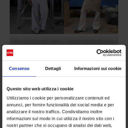
Mono [PA6] Musette, Binta
Mono [PA6] Musette, Binta
Kopp
Kopp
Storia di Freitag
Consenso
Dettagli
Informazioni sui cookie
Dal 1993, Freitag chiude il ciclo dei suoi prodotti.
Vestiti biodegradabili, borse con
teli di camion
e ora
la famiglia Mono PA6 con l’’uso di poliammide 6.
Questo sito web utilizza i cookie
Come parte integrante del DNA di Freitag, la moda
Utilizziamo i cookie per personalizzare contenuti ed
circolare è presente in tutti i loro prodotti.
annunci, per fornire funzionalità dei social media e per
Come funziona il
riciclaggio
? Senza la necessità di
analizzare il nostro traffico. Condividiamo inoltre
separare i materiali, la Mono PA6 Musette torna a
informazioni sul modo in cui utilizza il nostro sito con i
Zurigo attraverso il servizio take-back e vengono
nostri partner che si occupano di analisi dei dati web,