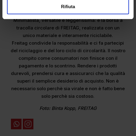
Rifiuta
Minimalista, versatile e leggerissima: è la borsa a
tracolla circolare di FREITAG, realizzata con un
unico materiale e interamente riciclabile.
Freitag condivide la responsabilità e ci fa partecipi
del riciclaggio e del loro ciclo di circolarità. Il nostro
compito come consumatori non finisce con il
pagamento e lo scontrino. Rendere i prodotti
durevoli, prendersi cura e assicurarci che la qualità
superi il semplice desiderio di acquisto. Non è
necessario solo perchè sia virale e non è fatto bene
solo perchè sia costoso.
Foto: Binta Kopp, FREITAG