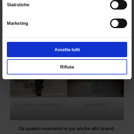
altro giorno” della Vanoni (FW2024). Per finire con
Statistiche
“La canzone dei vecchi amanti” di Battiato per la
SS2025.
Marketing
Accetta tutti
Rifiuta
Malatia SS24
La domenica delle Salme
FW24
Da questo momento in poi anche altri brand,