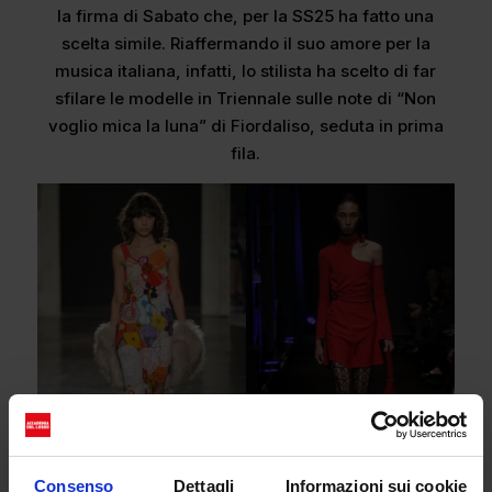
la firma di Sabato che, per la SS25 ha fatto una
scelta simile. Riaffermando il suo amore per la
musica italiana, infatti, lo stilista ha scelto di far
sfilare le modelle in Triennale sulle note di “Non
voglio mica la luna” di Fiordaliso, seduta in prima
fila.
Consenso
Dettagli
Informazioni sui cookie