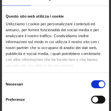
Pensiero Stupendo FW23
Illusione FW19
Questo sito web utilizza i cookie
In realtà non è stato Gucci il primo brand a portare
Utilizziamo i cookie per personalizzare contenuti ed
in passerella le canzoni d’autore italiane. La musica
annunci, per fornire funzionalità dei social media e per
italiana nell’uscita finale dello show è, infatti, la
analizzare il nostro traffico. Condividiamo inoltre
firma del giovane Marco Rambaldi. il designer
informazioni sul modo in cui utilizza il nostro sito con i
emiliano compie questa scelta già della FW2019
nostri partner che si occupano di analisi dei dati web,
quando le modelle hanno sfilate sulle parole di
pubblicità e social media, i quali potrebbero combinarle
“Illusione” cantate da Guini Russo. Da lì in poi sono
con altre informazioni che ha fornito loro o che hanno
state moltissime le canzoni che hanno calcato le
raccolto dal suo utilizzo dei loro servizi.
poetiche passerelle di Rambaldi. Per la FW2020 il
designer ha scelto “Elettrochoc” dei Mattia Bazar,
Selezione
poi “Rumore” di Raffaella Carrà nella SS2022.
Necessari
del
Famosissima la scelta di “Pensiero Stupendo” di
consenso
Patty Pravo durante la presentazione di Supernova,
Preferenze
collezione per l’inverno 2023. E poi ancora
“Minuetto” di Mia Martini (SS2024), “Domani è un