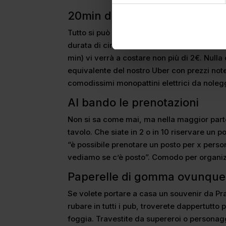
20min di Taxi a 2€
Tutto si può dire meno che Praga sia costo
durata di circa 20 min (perchè, un po’ com
min) vi verrà a costare non più di 2€. Null
equivalente del nostro Uber con prezzi not
comodissimi monopattini elettrici da noleggi
Al bando le prenotazioni
Non si sa come mai, ma nella maggior parte 
tavolo. Che siate in 2 o in 10 riservare un 
“è possibile prenotare un posto per x perso
vediamo se c’è posto”. Comodo per organi
Paperelle di gomma ovunque
Se volete portare a casa un souvenir da Pra
rubare in tutti i pub, troverete dappertutt
foggia. Travestite da supereroi o personaggi