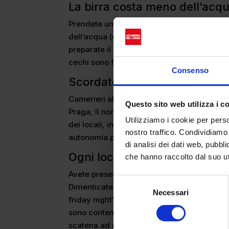
La birra costa meno dell’acq
Prendete un litro di birra e in alcuni pub n
dell’acqua (che poi che bisogno c’è di acq
preparate il portafogli perchè trovarla a m
cechi sono fatti del 90% di birra al posto 
Consenso
Scordatevi la mise en place
Camerieri all’ascolto, se avete paura di sba
Questo sito web utilizza i c
Praga, lì non c’è pericolo. Perchè? Molto s
Utilizziamo i cookie per perso
dei locali, infatti, troverete al centro del t
nostro traffico. Condividiamo 
autonomia per mangiare.
di analisi dei dati web, pubbl
Ogni locale è una discoteca
che hanno raccolto dal suo uti
Avete presente la musica d’ambiente che sen
Selezione
Dimenticatela. Se dalle casse di un qualun
Necessari
del
friday night” di Katy Perry (o altre hit che 
consenso
sono contenti. Quindi preparate le orecchie 
scatena ad ogni ora del giorno!