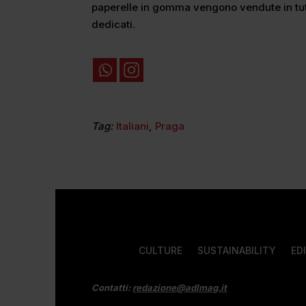
paperelle in gomma vengono vendute in tutti
dedicati.
Tag:
Italiani
,
Praga
CULTURE
SUSTAINABILITY
ED
Contatti:
redazione@adlmag.it