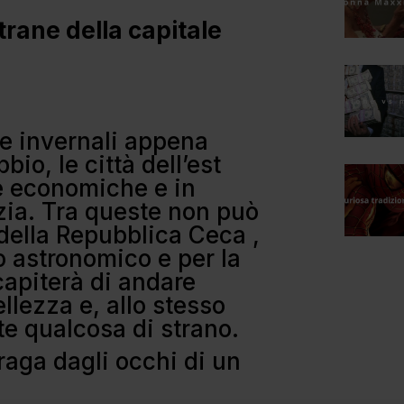
strane della capitale
e invernali appena
io, le città dell’est
 economiche e in
zia. Tra queste non può
della Repubblica Ceca ,
o astronomico e per la
capiterà di andare
ellezza e, allo stesso
ete qualcosa di strano.
raga dagli occhi di un