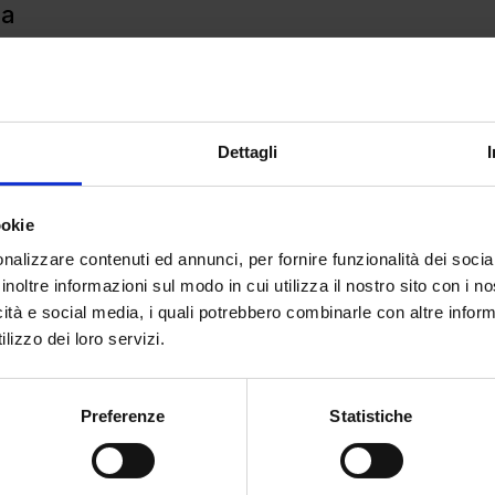
ua
on spenderete più di 4€, ma se volete bere
ua quando la birra costa così poco)
eno di 5€ è pressochè impossibile. Forse i
che di acqua…chi può dirlo?
Dettagli
gliare la mise en place trasferitevi a
ookie
emplice: non esiste. Nella maggior parte
nalizzare contenuti ed annunci, per fornire funzionalità dei socia
avolo posate e tovaglioli da prendere in
inoltre informazioni sul modo in cui utilizza il nostro sito con i 
icità e social media, i quali potrebbero combinarle con altre inform
lizzo dei loro servizi.
tite in sottofondo nei bar italiani?
que bar non suona a tutto volume “Last
Preferenze
Statistiche
vanno dal 2000 al 2015) i proprietari non
e scaldate i muscoli: a Praga ci si