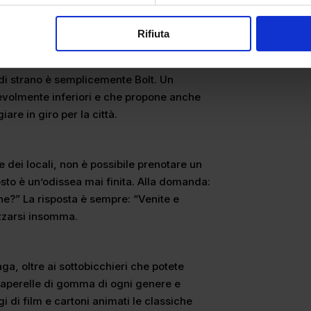
Rifiuta
sa. Pensate che una corsa in Taxi della
e a Milano, anche Praga tutto dista 20
a di strano è semplicemente Bolt. Un
evolmente inferiori e che propone anche
are in giro per la città.
dei locali, non è possibile prenotare un
posto è un’odissea mai finita. Alla domanda:
ne?” La risposta è sempre: “Venite e
zzarsi insomma.
ga, oltre ai sottobicchieri che potete
o paperelle di gomma di ogni genere e
 di film e cartoni animati le classiche