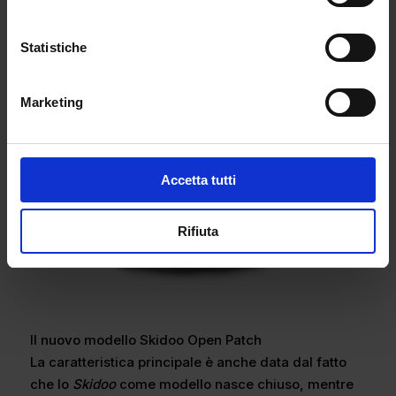
Statistiche
Marketing
Accetta tutti
Rifiuta
Il nuovo modello Skidoo Open Patch
La caratteristica principale è anche data dal fatto
che lo
Skidoo
come modello nasce chiuso, mentre