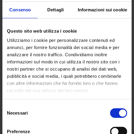
Consenso
Dettagli
Informazioni sui cookie
Questo sito web utilizza i cookie
Realizzata in 100% poliestere riciclato con
trattamento resistente all’acqua, il nuovo modello
Utilizziamo i cookie per personalizzare contenuti ed
annunci, per fornire funzionalità dei social media e per
Skidoo
presenta una zip a tutta lunghezza
analizzare il nostro traffico. Condividiamo inoltre
garantendo così una performance elevata per tutte
informazioni sul modo in cui utilizza il nostro sito con i
le attività outdoor che il brand ci spinge a provare.
nostri partner che si occupano di analisi dei dati web,
Abbiamo anche una bella gamma di caratteristiche
pubblicità e social media, i quali potrebbero combinarle
tecniche: cappuccio con sistema di regolazione
con altre informazioni che ha fornito loro o che hanno
avanzato, cuciture nastrate nei punti critici, vita
raccolto dal suo utilizzo dei loro servizi.
regolabile (bellissimo dettaglio), polsini e tasca
interni. Il tutto con finiture amovibili in eco-fur.
Selezione
Necessari
del
consenso
Preferenze