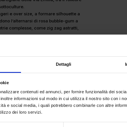
sottoculture.
ggeri e over size, a formare silhouette a
edono l’alternarsi di rosa bubble-gum a
etrie complesse, come zig zag astratti,
Dettagli
lare nel guardaroba maschile. Capispalla,
esto pattern eccentrico. Dai look vivaci di
ookie
 dipingere su i capelli, fino a N°21 e
nalizzare contenuti ed annunci, per fornire funzionalità dei socia
inoltre informazioni sul modo in cui utilizza il nostro sito con i 
icità e social media, i quali potrebbero combinarle con altre inform
lizzo dei loro servizi.
rna ad essere utilizzato per creare trench