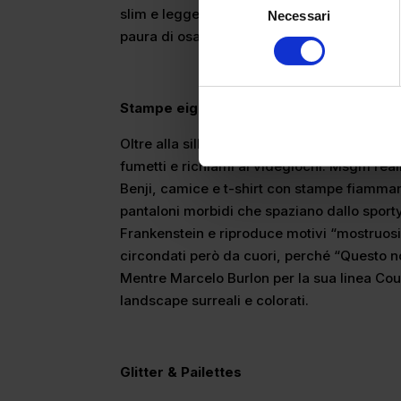
slim e leggerissimi, ma anche borse e magl
Necessari
del
paura di osare.
consenso
Stampe eighties
Oltre alla silhouette tornano predominanti
fumetti e richiami ai videgiochi. Msgm real
Benji, camice e t-shirt con stampe fiammant
pantaloni morbidi che spaziano dallo sporty
Frankenstein e riproduce motivi “mostruosi”
circondati però da cuori, perché “Questo n
Mentre Marcelo Burlon per la sua linea Cou
landscape surreali e colorati.
Glitter & Pailettes