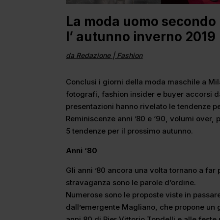
La moda uomo secondo M
l’ autunno inverno 2019
da
Redazione
|
Fashion
Conclusi i giorni della moda maschile a Mil
fotografi, fashion insider e buyer accorsi da
presentazioni hanno rivelato le tendenze p
Reminiscenze anni ’80 e ‘90, volumi over, p
5 tendenze per il prossimo autunno.
Anni ‘80
Gli anni ’80 ancora una volta tornano a far p
stravaganza sono le parole d’ordine.
Numerose sono le proposte viste in passarel
dall’emergente Magliano, che propone un 
anni 80 di Pier Vittorio Tondelli e alle feste 