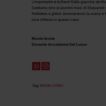
L’importante è brillare! Dalle giacche sbrill
Gabbana sino ai piumini maxi di Dsquared e l
Paillettes e glitter domineranno la scena e f
luce riflessa in questo caso.
Nicola Ievola
Docente Accademia Del Lusso
Tag:
MODA UOMO