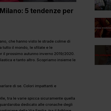
ilano: 5 tendenze per
ano, che hanno visto le strade colme di
 tutto il mondo, le sfilate e le
er il prossimo autunno inverno 2019/2020.
lastica e tanto altro. Scopriamo insieme le
arlare di se. Colori impattanti e
le, tra le varie spicca sicuramente quella
guardaroba dedicato alle cronache degli
partigiane della Via Emilia, tra il folklore