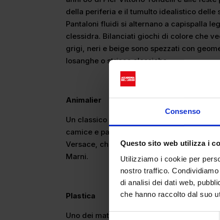
della periferia e il tumulto idealistico delle 
Pantaloni fluidi si alternano a capispalla le
clessidra. Bilanciati giochi di colore che v
grigi, neri e beige sono spezzati con geom
losanghe o strisce classiche.
Animalier
Consenso
Un classico senza tempo che torna a spopo
camice e pantaloni si impreziosiscono di qu
Questo sito web utilizza i c
Versace, che ne ha fatto anche un pattern da
Marni.
Utilizziamo i cookie per perso
nostro traffico. Condividiamo 
di analisi dei dati web, pubbl
che hanno raccolto dal suo uti
Plastica
Uno dei materiali più discussi di sempre to
Selezione