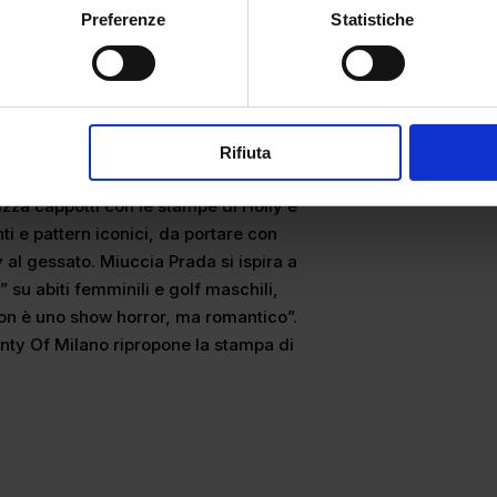
ie. Un gioco di trasparenze per chi non ha
Preferenze
Statistiche
Rifiuta
 anche le stampe eighties che riproducono
izza cappotti con le stampe di Holly e
i e pattern iconici, da portare con
 al gessato. Miuccia Prada si ispira a
 su abiti femminili e golf maschili,
on è uno show horror, ma romantico”.
nty Of Milano ripropone la stampa di