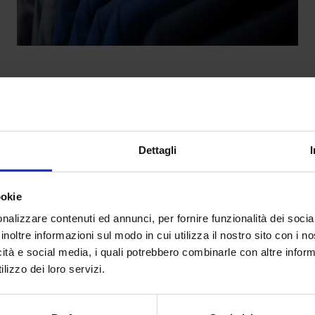
ha delle regole: ha ancora senso ris
da
Pietro Zuccotti
|
Set 2, 2024
|
FASHION
Dettagli
Sapete che, anche nella moda, esiste un galateo....
ookie
nalizzare contenuti ed annunci, per fornire funzionalità dei socia
inoltre informazioni sul modo in cui utilizza il nostro sito con i 
icità e social media, i quali potrebbero combinarle con altre inform
lizzo dei loro servizi.