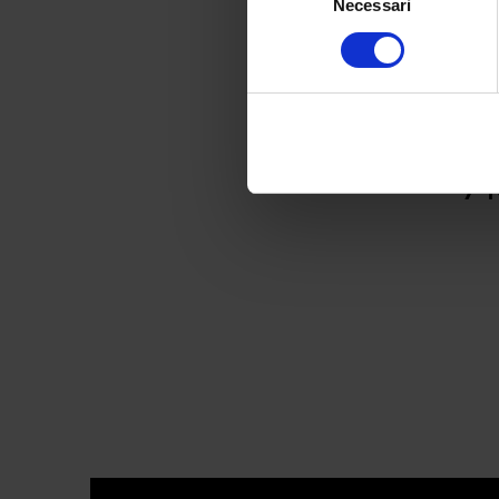
Necessari
del
consenso
7 