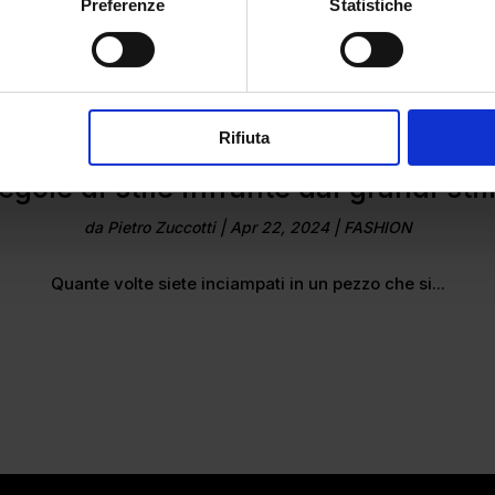
Preferenze
Statistiche
Rifiuta
regole di stile infrante dai grandi stili
da
Pietro Zuccotti
|
Apr 22, 2024
|
FASHION
Quante volte siete inciampati in un pezzo che si...