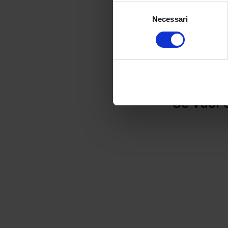
Selezione
Necessari
del
consenso
Se vuoi e