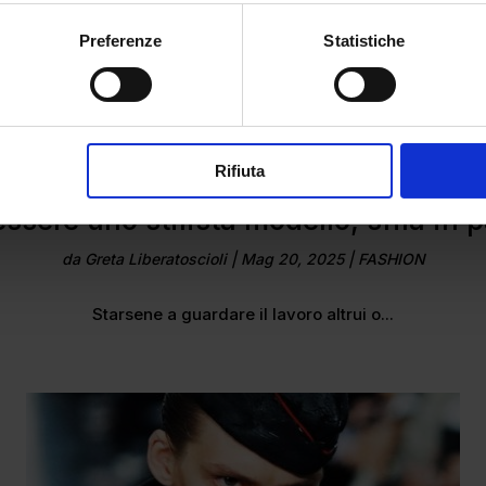
Preferenze
Statistiche
Rifiuta
ssere uno stilista modello, sfila in 
da
Greta Liberatoscioli
|
Mag 20, 2025
|
FASHION
Starsene a guardare il lavoro altrui o...