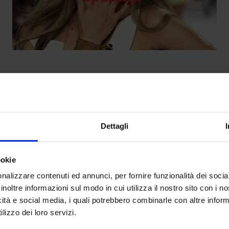
slana: bellezza fragile e sogni spezz
da
Lisa Saletti
|
Lug 26, 2025
|
FASHION
Dettagli
La parabola della “Rapunzel russa” tra moda,...
ookie
nalizzare contenuti ed annunci, per fornire funzionalità dei socia
inoltre informazioni sul modo in cui utilizza il nostro sito con i 
icità e social media, i quali potrebbero combinarle con altre inform
lizzo dei loro servizi.