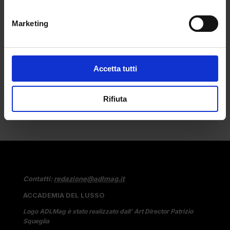
noi
da
Emma Sabatini
|
Mar 29, 2025
|
LIFESTYLE
,
Marketing
Uncategorized
Molti si sono domandati se l'intelligenza...
Accetta tutti
Rifiuta
Contatti:
redazione@adlmag.it
ACCADEMIA DEL LUSSO
Logo ADLMag è stato realizzato dall’ Art Director Patrizio
Squeglia