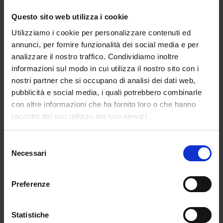
da
Martina Gallazzi
|
Mag 30, 2025
|
Questo sito web utilizza i cookie
LIFESTYLE
Utilizziamo i cookie per personalizzare contenuti ed
annunci, per fornire funzionalità dei social media e per
LinkedIn ci piace davvero o è il male
analizzare il nostro traffico. Condividiamo inoltre
minore? Le...
informazioni sul modo in cui utilizza il nostro sito con i
nostri partner che si occupano di analisi dei dati web,
pubblicità e social media, i quali potrebbero combinarle
con altre informazioni che ha fornito loro o che hanno
raccolto dal suo utilizzo dei loro servizi.
Selezione
Necessari
del
consenso
Preferenze
Statistiche
L’AI ci toglierà il lavoro? Dipende tutto da