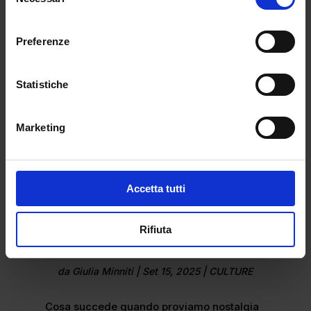
del
Il corpo custodisce verità che la mente
consenso
spesso...
Preferenze
Statistiche
Marketing
Accetta tutti
Rifiuta
Nostalgia: l’eco del non-vissuto
da
Giulia Minniti
|
Set 15, 2025
|
CULTURE
Cosa succede quando proviamo nostalgia