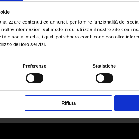
ookie
nalizzare contenuti ed annunci, per fornire funzionalità dei socia
inoltre informazioni sul modo in cui utilizza il nostro sito con i 
icità e social media, i quali potrebbero combinarle con altre inform
o vs Femminilità: fenomenologia de
lizzo dei loro servizi.
da
Camilla Marta Milani
|
Dic 30, 2025
|
CULTURE
Preferenze
Statistiche
Il 16 dicembre 2025, dalle colonne del New York...
Rifiuta