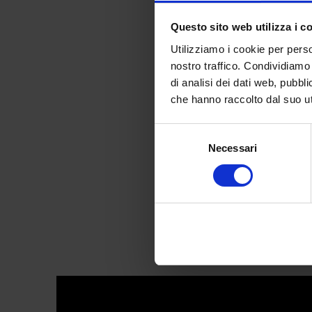
Questo sito web utilizza i c
Utilizziamo i cookie per perso
nostro traffico. Condividiamo 
di analisi dei dati web, pubbl
Femminism
che hanno raccolto dal suo uti
Selezione
Necessari
del
consenso