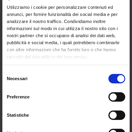
Hollingsworth
Utilizziamo i cookie per personalizzare contenuti ed
da
Ilaria Dolfini
|
Set 10, 2025
|
LIFESTYLE
annunci, per fornire funzionalità dei social media e per
analizzare il nostro traffico. Condividiamo inoltre
Dalle passerelle alla tavola, Briana...
informazioni sul modo in cui utilizza il nostro sito con i
nostri partner che si occupano di analisi dei dati web,
pubblicità e social media, i quali potrebbero combinarle
con altre informazioni che ha fornito loro o che hanno
raccolto dal suo utilizzo dei loro servizi.
Selezione
Necessari
del
consenso
Preferenze
Statistiche
Quanto è importante l’estetica nel food?
da
Benedetta Capone
|
Feb 1, 2024
|
LIFESTYLE