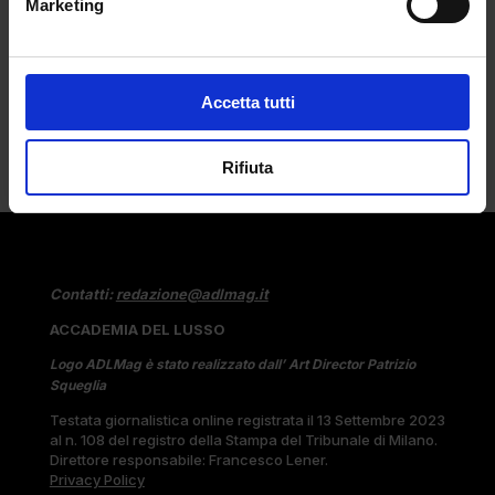
Marketing
Si mangia anche con gli occhi: mai come
ad oggi...
Accetta tutti
Rifiuta
Contatti:
redazione@adlmag.it
ACCADEMIA DEL LUSSO
Logo ADLMag è stato realizzato dall’ Art Director Patrizio
Squeglia
Testata giornalistica online registrata il 13 Settembre 2023
al n. 108 del registro della Stampa del Tribunale di Milano.
Direttore responsabile: Francesco Lener.
Privacy Policy