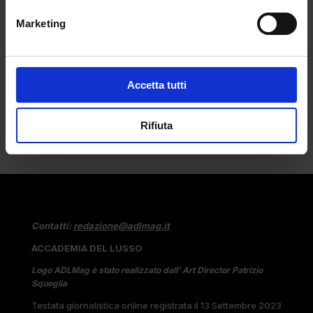
da
Pietro Zuccotti
|
Ott 23, 2023
|
FASHION
Marketing
Cosa c’è di più italiano del caffè? Nulla,
se...
Accetta tutti
Rifiuta
Contatti:
redazione@adlmag.it
ACCADEMIA DEL LUSSO
Logo ADLMag è stato realizzato dall’ Art Director Patrizio
Squeglia
Testata giornalistica online registrata il 13 Settembre 2023