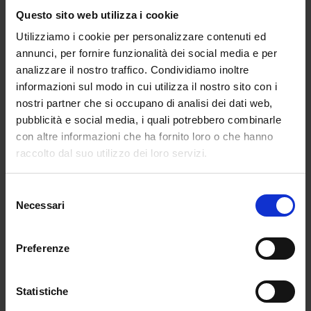
Questo sito web utilizza i cookie
da
Emma Sabatini
|
Gen 7, 2025
|
CULTURE
Utilizziamo i cookie per personalizzare contenuti ed
A seconda del tuo caffè preferito posso
annunci, per fornire funzionalità dei social media e per
sapere...
analizzare il nostro traffico. Condividiamo inoltre
informazioni sul modo in cui utilizza il nostro sito con i
nostri partner che si occupano di analisi dei dati web,
pubblicità e social media, i quali potrebbero combinarle
con altre informazioni che ha fornito loro o che hanno
raccolto dal suo utilizzo dei loro servizi.
Selezione
Necessari
del
consenso
Preferenze
D&G incontra Bialetti: l’apoteosi del lusso
Statistiche
all’italiana