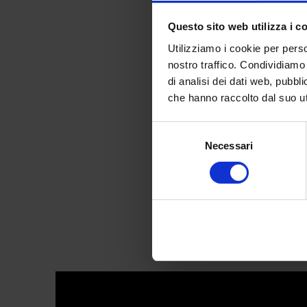
Questo sito web utilizza i c
Utilizziamo i cookie per perso
nostro traffico. Condividiamo 
di analisi dei dati web, pubbl
Ameri
che hanno raccolto dal suo uti
Selezione
Necessari
del
consenso