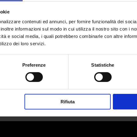
ookie
nalizzare contenuti ed annunci, per fornire funzionalità dei socia
inoltre informazioni sul modo in cui utilizza il nostro sito con i 
icità e social media, i quali potrebbero combinarle con altre inform
can Apparel: Sogno americano o In
lizzo dei loro servizi.
da
Camilla Marta Milani
|
Lug 8, 2025
|
Fashion
Preferenze
Statistiche
Vi voglio raccontare una storia, quella di uno...
Rifiuta