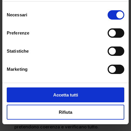
regolatorio: stabiliscono standard, influenzano
Selezione
filiere, orientano investimenti. In un contesto in cui
Necessari
del
l’Unione Europea rafforza le normative contro il
consenso
greenwashing e spinge verso maggiore
Preferenze
trasparenza, il sistema moda anticipa le regole
invece di subirle.Questo è il vero shift:
autoregolazione strategica.
Statistiche
Le città non vogliono solo essere capitali creative,
vogliono essere capitali etiche.La passerella
Marketing
diventa così un atto politico soft. Non ideologico,
ma inevitabilmente posizionato.
Il nuovo lusso è accountability
Accetta tutti
Tre forze rendono questo cambiamento
irreversibile:
Rifiuta
Pressione generazionale
: Gen Z e Millennials
pretendono coerenza e verificano tutto.