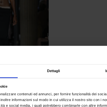
Dettagli
ookie
accidentale
nalizzare contenuti ed annunci, per fornire funzionalità dei socia
È laterale. Un reggiseno che affiora, una
inoltre informazioni sul modo in cui utilizza il nostro sito con i 
onata senza enfasi. Non è seduzione
icità e social media, i quali potrebbero combinarle con altre inform