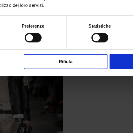
 Sembra capitata per caso. Ed è proprio
lizzo dei loro servizi.
a, vera. Miu Miu non chiede attenzione. La
rbe.
Preferenze
Statistiche
Rifiuta