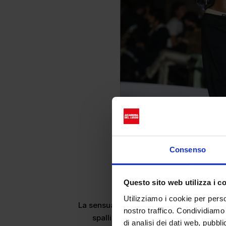
Consenso
Questo sito web utilizza i c
Sessualità 
Utilizziamo i cookie per perso
La sensualità Miu Miu non è dichiarata. 
nostro traffico. Condividiamo 
spallina cadente, una camicia sbott
di analisi dei dati web, pubbl