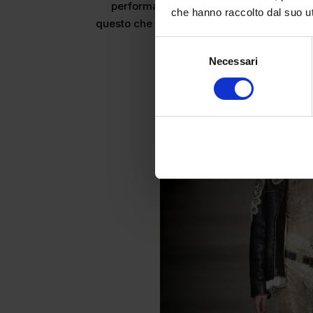
performativa. È esposizione spontanea.
che hanno raccolto dal suo uti
questo che la rende disturbante, magnetic
asso
Selezione
Necessari
del
consenso