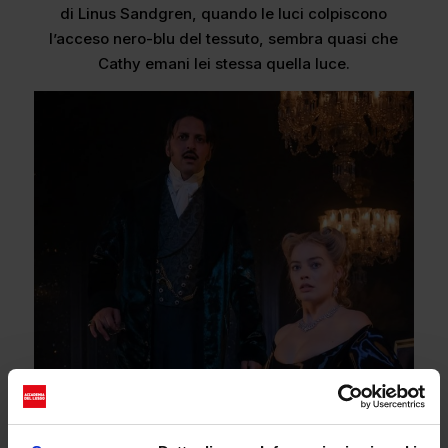
di Linus Sandgren, quando le luci colpiscono
l’acceso nero-blu del tessuto, sembra quasi che
Cathy emani lei stessa quella luce.