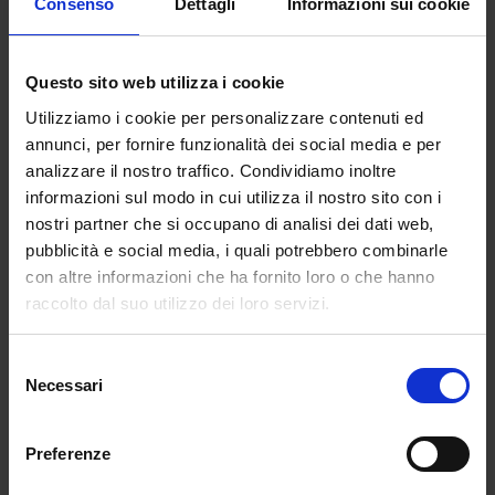
Consenso
Dettagli
Informazioni sui cookie
Questo sito web utilizza i cookie
Utilizziamo i cookie per personalizzare contenuti ed
annunci, per fornire funzionalità dei social media e per
analizzare il nostro traffico. Condividiamo inoltre
informazioni sul modo in cui utilizza il nostro sito con i
nostri partner che si occupano di analisi dei dati web,
Foto: Jaap Buitendijk
pubblicità e social media, i quali potrebbero combinarle
“In dono”
con altre informazioni che ha fornito loro o che hanno
raccolto dal suo utilizzo dei loro servizi.
Per
il look della notte di nozze di Cathy
, si è preso
spunto da una foto degli anni 50, in cui veniva
Selezione
mostrata una donna avvolta nel cellophane, con un
Necessari
del
fiocco che le circondava la vita e le braccia. Quello
consenso
che ne viene fuori è un abito che da l’idea di una
sposa che si fa lei stessa dono nella notte di nozze,
Preferenze
impreziosita da un grande fiocco che suggerisce