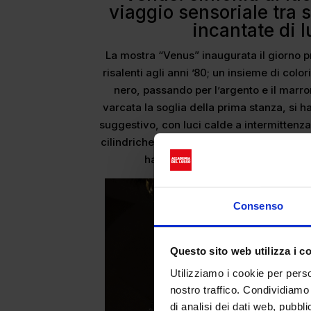
viaggio sensoriale tra s
incantate di l
La mostra “Venus” inaugurata il giorno p
risalenti agli anni ’80; un insieme di color
nero, passando per l’argento e il marr
varcata la soglia della prima stanza, si h
suggestivo, con luci calde a intermittenz
cilindriche che richiamano i colori dominan
ha quasi la sensazione di trovarsi
Consenso
Questo sito web utilizza i c
Utilizziamo i cookie per perso
nostro traffico. Condividiamo 
di analisi dei dati web, pubbl