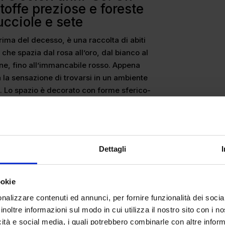
toffe preziose e foreste
ucciole e sete
rima del decesso, è una raccolta di abiti
i che spazia dal rosa all’oro, dal bianco al
one, fino all’immancabile rosso. Appena
a la sensazione di trovarsi in un ambiente
a. Lo spazio è decorato con forme sferico-
ti del vestito posto al di sotto di esse. Si
 in una foresta piena di lucciole.
Dettagli
ookie
nalizzare contenuti ed annunci, per fornire funzionalità dei socia
inoltre informazioni sul modo in cui utilizza il nostro sito con i 
icità e social media, i quali potrebbero combinarle con altre inform