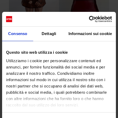
L’obiettivo di Romane è realizzare prodotti di moda
Consenso
Dettagli
Informazioni sui cookie
e design in maniera responsabile, facendo uso di
scarti, avanzi e “rifiuti”. Frutta e verdura che
Questo sito web utilizza i cookie
supermercati gettano via a causa della rigidità
degli standard qualitativi imposti dalla grande
Utilizziamo i cookie per personalizzare contenuti ed
distribuzione. Alimenti perfettamente commestibili
annunci, per fornire funzionalità dei social media e per
che per il loro colore, la loro dimensione o la loro
analizzare il nostro traffico. Condividiamo inoltre
forma non convenzionale diventano invendibili. La
informazioni sul modo in cui utilizza il nostro sito con i
nostri partner che si occupano di analisi dei dati web,
giovane designer ha deciso di voler cambiare le
pubblicità e social media, i quali potrebbero combinarle
cose, e come illustra nei suoi video, ha trovato il
con altre informazioni che ha fornito loro o che hanno
modo di utilizzare nuovamente i prodotti di scarto.
raccolto dal suo utilizzo dei loro servizi.
Tramite un determinato processo riesce a
trasformare le bucce
(principalmente)
in una