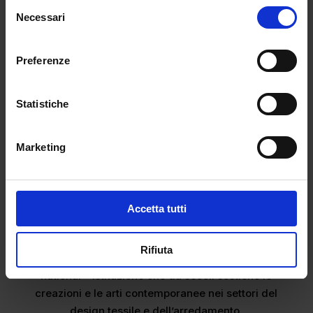
formula che, essiccata al sole, diventa un
Selezione
Necessari
materiale lucido e resistente.
del
consenso
https://www.tiktok.com/@studioevaporer/video/751
Preferenze
8816977129983254?
is_from_webapp=1&sender_device=pc
Questo tipo di bioplastica non ha come unico fine
Statistiche
quello di diventare un capo di abbigliamento.
Romane riesce infatti ad impiegarlo nella creazione
Marketing
di borse, lampade, cravatte e addirittura
decorazioni per finestre. La sua ultima
composizione: una vetrata in bioplastica con motivo
marmorizzato ispirato alla glassa di una torta,
Accetta tutti
realizzata per la “Salle à manger” di Paul Bonlarron,
esposizione tenuta alla mostra “Les Nouveaux
Rifiuta
Esembliers” a Parigi, organizzata dal Mobilier
national – istituzione che da secoli sostiene le
creazioni e le arti contemporanee nei settori del
design tessile e dell’arredamento.