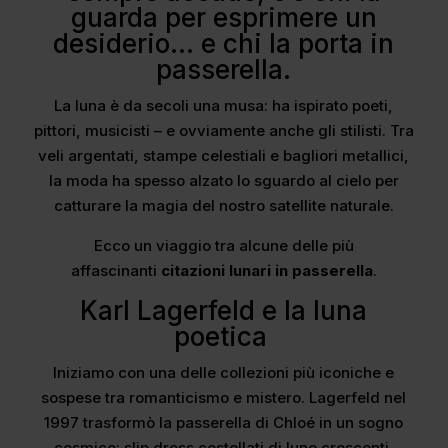
guarda per esprimere un
desiderio… e chi la porta in
passerella.
La luna è da secoli una musa: ha ispirato poeti,
pittori, musicisti – e ovviamente anche gli stilisti. Tra
veli argentati, stampe celestiali e bagliori metallici,
la moda ha spesso alzato lo sguardo al cielo per
catturare la magia del nostro satellite naturale.
Ecco un viaggio tra alcune delle più
affascinanti
citazioni lunari in passerella
.
Karl Lagerfeld e la luna
poetica
Iniziamo con una delle collezioni più iconiche e
sospese tra romanticismo e mistero. Lagerfeld nel
1997 trasformò la passerella di Chloé in un sogno
cosmico: slip dress costellati di lune crescenti,