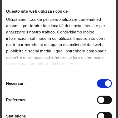
di lun
a
Alexander McQueen ha usato la luna come simbolo
Questo sito web utilizza i cookie
potente e mutevole, capace di trasformarsi da
Utilizziamo i cookie per personalizzare contenuti ed
paesaggio alieno a visione mistica. Nel
2003
, con
annunci, per fornire funzionalità dei social media e per
tute futuristiche e texture metalliche, ha evocato un
analizzare il nostro traffico. Condividiamo inoltre
immaginario lunare freddo e tecnologico. Qualche
informazioni sul modo in cui utilizza il nostro sito con i
anno dopo, nel
2007
, la sua luna diventa più onirica
nostri partner che si occupano di analisi dei dati web,
e romantica: abiti trasparenti ricamati di stelle e
pubblicità e social media, i quali potrebbero combinarle
costellazioni trasformano le modelle in creature
con altre informazioni che ha fornito loro o che hanno
raccolto dal suo utilizzo dei loro servizi.
celesti.
Selezione
Necessari
del
consenso
Preferenze
Statistiche