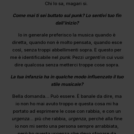
Chi lo sa, magari si.
Come mai ti sei buttato sul punk? Lo sentivi tuo fin
dall’inizio?
Io in generale preferisco la musica quando è
diretta, quando non è molto pensata, quando esce
così, senza troppi abbellimenti sopra. E questo per
me è identificabile nel
punk
. Pezzi
urgenti
in cui vuoi
dire qualcosa senza metterci troppe cose sopra.
La tua infanzia ha in qualche modo influenzato il tuo
stile musicale?
Bella domanda… Può essere. È banale da dire, ma
io non ho mai avuto troppo e questa cosa mi ha
portato ad esprimere le cose con rabbia, e con un
urgenza
… più che rabbia,
urgenza
, perché alla fine
io non mi sento una persona sempre arrabbiata,
però ho questa urgenza che devo sfogare da