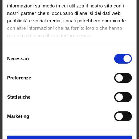
(
Riferimento a
“Mai abbastanza”
, brano dell’album
informazioni sul modo in cui utilizza il nostro sito con i
appena uscito “
Punkstar
”
) volevo un po’ riassumere
nostri partner che si occupano di analisi dei dati web,
questa vibe punk, anche perché
Nitro
collaborava
pubblicità e social media, i quali potrebbero combinarle
con la scena punk del tempo e
18k
è un nuovo nome
con altre informazioni che ha fornito loro o che hanno
in quell’ambiente: se vai ad un suo concerto lui non
raccolto dal suo utilizzo dei loro servizi.
suona nel club, ma in un posto sudato, dove la
gente
poga
e si sfoga. È questo che volevo.
Selezione
Necessari
del
Hai dei riferimenti in campo musicale? Preferisci
consenso
personaggi del passato o attuali?
Preferenze
Del passato mi ha ispirato molto il cantante dei
Dead
Kennedys, Jello Biafra
, ce l’ho anche tatuato su una
costola… a me piace perché ha iniziato facendo
Statistiche
musica dentro un garage, facendo uscire tutto
quanto da solo, senza l’appoggio di nessuna
Marketing
etichetta; è riuscito a cambiare le cose intorno a lui
che non gli piacevano. Per esempio, si è candidato
come sindaco di San Francisco, solo per meme, e