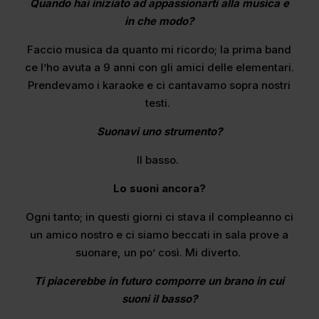
Quando hai iniziato ad appassionarti alla musica e
in che modo?
Faccio musica da quanto mi ricordo; la prima band
ce l’ho avuta a 9 anni con gli amici delle elementari.
Prendevamo i karaoke e ci cantavamo sopra nostri
testi.
Suonavi uno strumento?
Il basso.
Lo suoni ancora?
Ogni tanto; in questi giorni ci stava il compleanno ci
un amico nostro e ci siamo beccati in sala prove a
suonare, un po’ così. Mi diverto.
Ti piacerebbe in futuro comporre un brano in cui
suoni il basso?