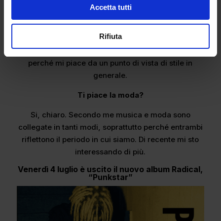
questa cosa ha fatto parlare tutti quanti e ha fatto
Accetta tutti
anche riflettere: lui provocava. Come mood ci sta
un sacco.
Rifiuta
Parlando di cose più recenti, penso
Playboi Carti
perché mi piace da un punto di vista di stile in
generale.
Ti piace la moda?
Si, chiaro. Secondo me musica e moda sono
collegate in tanti modi, soprattutto perché entrambi
riflettono il periodo in cui siamo. Di recente mi sto
interessando di più.
Venerdì 4 luglio è uscito il nuovo album Radical,
“Punkstar”