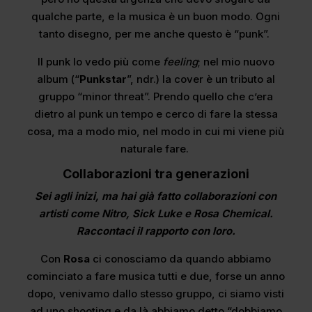
qualche parte, e la musica è un buon modo. Ogni
tanto disegno, per me anche questo è “punk”.
Il punk lo vedo più come
feeling
; nel mio nuovo
album (“
Punkstar
”, ndr.) la cover è un tributo al
gruppo “minor threat”. Prendo quello che c’era
dietro al punk un tempo e cerco di fare la stessa
cosa, ma a modo mio, nel modo in cui mi viene più
naturale fare.
Collaborazioni tra generazioni
Sei agli inizi, ma hai già fatto collaborazioni con
artisti come Nitro, Sick Luke e Rosa Chemical.
Raccontaci il rapporto con loro.
Con
Rosa
ci conosciamo da quando abbiamo
cominciato a fare musica tutti e due, forse un anno
dopo, venivamo dallo stesso gruppo, ci siamo visti
ad uno shooting e da là abbiamo detto “dobbiamo