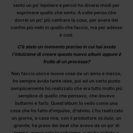
sento un po’ bipolare e perciò ho diversi modi per
esprimere quello che sento. A volte penso che
dovrei un po’ più centrare la cosa, per avere dei
confini più netti in quello che faccio, ma per adesso
è così.
C’è stato un momento preciso in cui hai avuto
l’intuizione di creare questo nuovo album oppure è
frutto di un processo?
Non faccio uscire nuove cose da un anno e mezzo,
ho sempre avuto tante idee, poi ad un certo punto
semplicemente ho realizzato che era tutto molto più
semplice di quello che pensavo, che dovevo
buttarmi e farlo. Quest’album lo vedo come una
cosa che ho fatto d’impulso, d’istinto. L’ho realizzato
un giorno, a casa mia, con il produttore
xx.buio
, un
grande; ha preso dei beat che avevo da un po’ di
tempo, avevo solo lo scheletro, e mi ha aiutato a