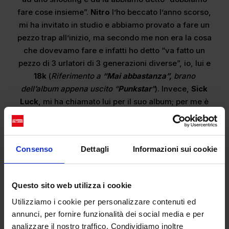
fare cose insieme”.
Nitro
l’ho beccato l’anno scorso,
mi ha invitato in studio e abbiamo provato a fare un
pezzo trap all’inizio, ma secondo me non era la cosa
che dovevamo fare e infatti ho detto “va fatto un
pezzo di 3 urlatori di 3 generazioni diverse”, io, lui e
18k
(
Riferimento a
“Mai abbastanza”,
brano
dell’album appena uscito “
Punkstar
”
). Invece,
Sick
Luck
, mi ha chiamato lui per il suo album; per me è
un grande, nel 2016 io c’ho avuto la cosa della Dark
Polo Gang come tutti e loro mi hanno ispirato. Non
mi aspettavo nulla, è stato
crazy
.
Consenso
Dettagli
Informazioni sui cookie
Ti piace fare featuring e collaborazioni? Danno un
valore aggiunto a te stesso come persona e anche
Questo sito web utilizza i cookie
alla tua musica?
Utilizziamo i cookie per personalizzare contenuti ed
Io non faccio troppe collaborazioni, perché secondo
annunci, per fornire funzionalità dei social media e per
me una collab deve avere un senso. In quest’ultima
analizzare il nostro traffico. Condividiamo inoltre