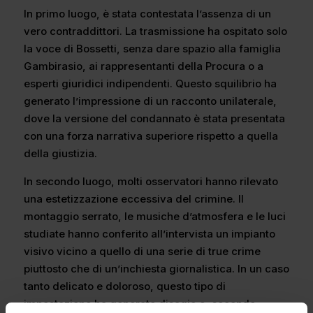
In primo luogo, è stata contestata l’assenza di un
vero contraddittori. La trasmissione ha ospitato solo
la voce di Bossetti, senza dare spazio alla famiglia
Gambirasio, ai rappresentanti della Procura o a
esperti giuridici indipendenti. Questo squilibrio ha
generato l’impressione di un racconto unilaterale,
dove la versione del condannato è stata presentata
con una forza narrativa superiore rispetto a quella
della giustizia.
In secondo luogo, molti osservatori hanno rilevato
una estetizzazione eccessiva del crimine. Il
montaggio serrato, le musiche d’atmosfera e le luci
studiate hanno conferito all’intervista un impianto
visivo vicino a quello di una serie di true crime
piuttosto che di un’inchiesta giornalistica. In un caso
tanto delicato e doloroso, questo tipo di
impostazione ha generato disagio e, secondo