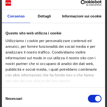
alcuni, ha compromesso la sobrietà del racconto.
Consenso
Dettagli
Informazioni sui cookie
Questo sito web utilizza i cookie
Utilizziamo i cookie per personalizzare contenuti ed
annunci, per fornire funzionalità dei social media e per
analizzare il nostro traffico. Condividiamo inoltre
informazioni sul modo in cui utilizza il nostro sito con i
nostri partner che si occupano di analisi dei dati web,
La critica di Selvaggia
pubblicità e social media, i quali potrebbero combinarle
Lucarelli su “Belve Crime”
con altre informazioni che ha fornito loro o che hanno
raccolto dal suo utilizzo dei loro servizi.
Tra le voci più nette contro la messa in onda, quella
di Selvaggia Lucarelli si è distinta per il tono diretto
Selezione
e per la chiarezza dell’accusa. In un commento
Necessari
del
pubblicato dopo la trasmissione, la giornalista ha
consenso
definito la puntata “un’operazione imprudente,