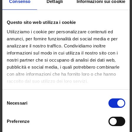
Consenso
Dettagli
Informazioni sui cookie
Clueless
Questo sito web utilizza i cookie
Cher Horowitz
è la madre spirituale di molti closet
Utilizziamo i cookie per personalizzare contenuti ed
digitali e uno dei personaggi più amati dalla Gen Z
annunci, per fornire funzionalità dei social media e per
per il suo mix di leggerezza, sarcasmo e approccio
analizzare il nostro traffico. Condividiamo inoltre
estetico impeccabile.
Il suo completo giallo tartan,
informazioni sul modo in cui utilizza il nostro sito con i
il tubino bianco Calvin Klein, i fluffy penne come
nostri partner che si occupano di analisi dei dati web,
accessori cult sono ormai diventati veri e propri
pubblicità e social media, i quali potrebbero combinarle
pezzi di culto vintage.
con altre informazioni che ha fornito loro o che hanno
raccolto dal suo utilizzo dei loro servizi.
Clueless è molto più di un’estetica preppy: è un
manuale di stile giocoso e intelligente, dove la
moda diventa espressione di personalità e
Selezione
Necessari
autoironia.
Cher
è la
prima fashion influencer ante
del
litteram, che coordina i suoi outfit con la
consenso
precisione di un gamer e l’ironia di chi sa
Preferenze
prendersi poco sul serio.