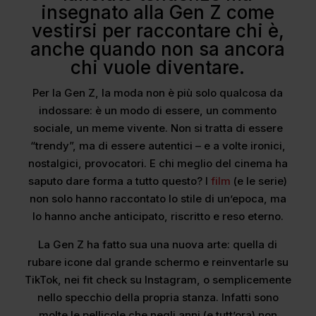
insegnato alla Gen Z come
vestirsi per raccontare chi è,
anche quando non sa ancora
chi vuole diventare.
Per la Gen Z, la moda non è più solo qualcosa da
indossare: è un modo di essere, un commento
sociale, un meme vivente. Non si tratta di essere
“trendy”, ma di essere autentici – e a volte ironici,
nostalgici, provocatori. E chi meglio del cinema ha
saputo dare forma a tutto questo? I
film
(e le serie)
non solo hanno raccontato lo stile di un’epoca, ma
lo hanno anche anticipato, riscritto e reso eterno.
La Gen Z ha fatto sua una nuova arte: quella di
rubare icone dal grande schermo e reinventarle su
TikTok, nei fit check su Instagram, o semplicemente
nello specchio della propria stanza. Infatti sono
molte le pellicole che negli anni (e tutt’ora) non