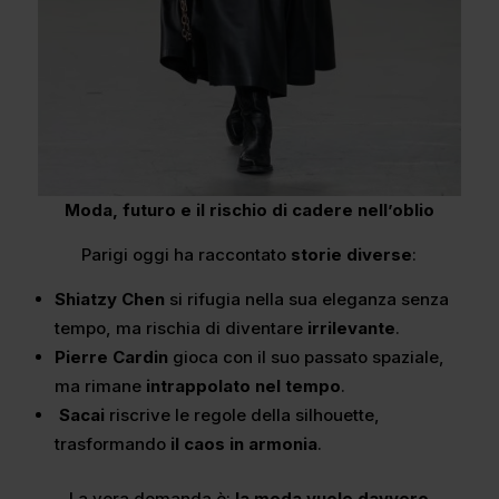
Moda, futuro e il rischio di cadere nell’oblio
Parigi oggi ha raccontato
storie diverse
:
Shiatzy Chen
si rifugia nella sua eleganza senza
tempo, ma rischia di diventare
irrilevante
.
Pierre Cardin
gioca con il suo passato spaziale,
ma rimane
intrappolato nel tempo
.
Sacai
riscrive le regole della silhouette,
trasformando
il caos in armonia
.
La vera domanda è:
la moda vuole davvero