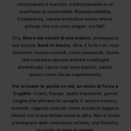
rivoluzionato il marchio, trasformandolo in un
manifesto di sostenibilità. Biodegradabilità,
trasparenza, catene produttive senza ombre:
principi che non sono slogan, ma fatti.
Ora,
libera dai vincoli di una maison
, prosegue la
sua marcia.
Back to basics
, dice. E lo fa con i suoi
strumenti: tessuti morbidi, colori essenziali, forme
che ricordano epoche antiche e battaglie
dimenticate. I primi look sono bianchi, pelosi,
austeri come divise napoleoniche.
Poi arrivano le uscite co-ed, un misto di forza e
fragilità
: ricami, frange, spalle importanti, gonne
lunghe che sfiorano le caviglie. E ancora intrecci,
mantelli, cappotti costruiti come armature leggere.
Hearst non è una stilista come le altre. Non si limita
a disegnare abiti: costruisce un’idea, una filosofia,
un modo di stare al mondo.