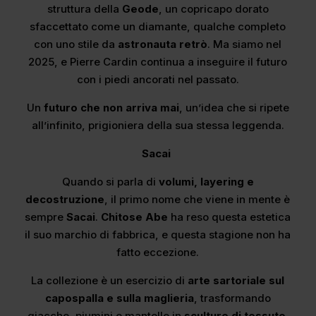
struttura della
Geode
, un copricapo dorato
sfaccettato come un diamante, qualche completo
con uno stile da
astronauta retrò
. Ma siamo nel
2025, e Pierre Cardin continua a inseguire il futuro
con i piedi ancorati nel passato.
Un
futuro che non arriva mai
, un’idea che si ripete
all’infinito, prigioniera della sua stessa leggenda.
Sacai
Quando si parla di
volumi, layering e
decostruzione
, il primo nome che viene in mente è
sempre
Sacai
.
Chitose Abe
ha reso questa estetica
il suo marchio di fabbrica, e questa stagione non ha
fatto eccezione.
La collezione è un esercizio di
arte sartoriale sul
capospalla e sulla maglieria
, trasformando
giacche, piumini e mantelle in
sculture di tessuto
.