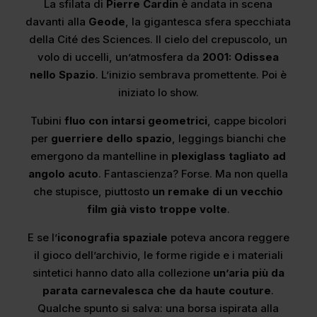
La sfilata di
Pierre Cardin
è andata in scena
davanti alla
Geode
, la gigantesca sfera specchiata
della Cité des Sciences. Il cielo del crepuscolo, un
volo di uccelli, un’atmosfera da
2001: Odissea
nello Spazio
. L’inizio sembrava promettente. Poi è
iniziato lo show.
Tubini
fluo con intarsi geometrici
, cappe bicolori
per
guerriere dello spazio
, leggings bianchi che
emergono da mantelline in
plexiglass tagliato ad
angolo acuto
. Fantascienza? Forse. Ma non quella
che stupisce, piuttosto
un remake di un vecchio
film già visto troppe volte
.
E se l’
iconografia spaziale
poteva ancora reggere
il gioco dell’archivio, le forme rigide e i materiali
sintetici hanno dato alla collezione
un’aria più da
parata carnevalesca che da haute couture
.
Qualche spunto si salva: una borsa ispirata alla