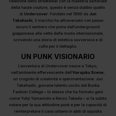
ribellione dello streetwear con la maestria sartoriale
della haute couture, questo è senza dubbio quello
di
Undercover
. Fondato nel 1990 da
Jun
Takahashi
, il marchio ha attraversato con passo
sicuro il sentiero che porta dall’underground
giapponese alle vette della moda internazionale,
scrivendo una storia di estetica sovversiva e di
culto per il dettaglio.
UN PUNK VISIONARIO
L’avventura di Undercover nasce a Tokyo,
nell’ambiente effervescente dell’
Harajuku Scene
,
un crogiolo di creatività e sperimentazione. Jun
Takahashi, giovane talento uscito dal Bunka
Fashion College – lo stesso che ha formato geni
come Yohji Yamamoto e Kenzo Takada – si fa subito
notare per la sua attitudine punk e per la capacità di
reinterpretare il caos urbano in abiti di squisita