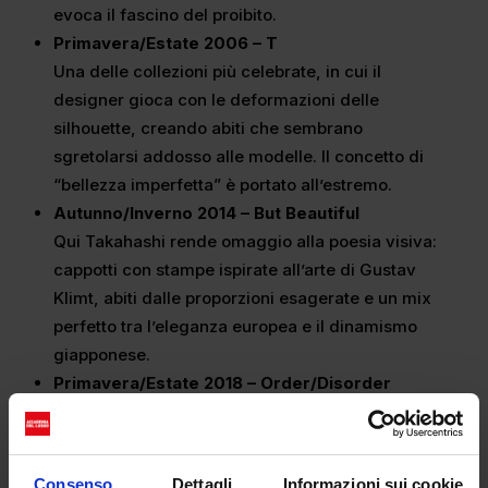
evoca il fascino del proibito.
Primavera/Estate 2006 – T
Una delle collezioni più celebrate, in cui il
designer gioca con le deformazioni delle
silhouette, creando abiti che sembrano
sgretolarsi addosso alle modelle. Il concetto di
“bellezza imperfetta” è portato all’estremo.
Autunno/Inverno 2014 – But Beautiful
Qui Takahashi rende omaggio alla poesia visiva:
cappotti con stampe ispirate all’arte di Gustav
Klimt, abiti dalle proporzioni esagerate e un mix
perfetto tra l’eleganza europea e il dinamismo
giapponese.
Primavera/Estate 2018 – Order/Disorder
Un’esplosione di caos controllato, tra t-shirt
sovrapposte, grafiche ispirate ai capolavori del
Rinascimento e capi che sembrano smembrarsi in
Consenso
Dettagli
Informazioni sui cookie