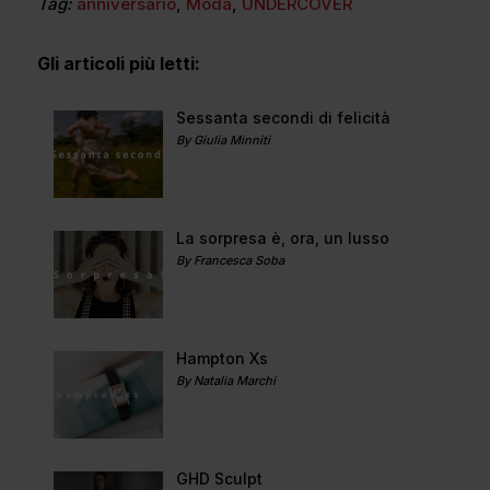
Tag:
anniversario
,
Moda
,
UNDERCOVER
Gli articoli più letti:
Sessanta secondi di felicità
By Giulia Minniti
La sorpresa è, ora, un lusso
By Francesca Soba
Hampton Xs
By Natalia Marchi
GHD Sculpt