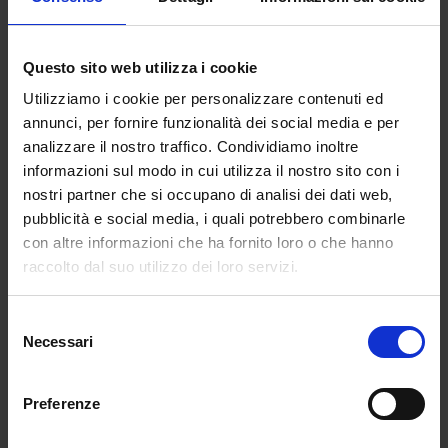
passerella. Qui, Undercover riesce a dialogare
con la tradizione e la rivoluzione nello stesso
istante.
Questo sito web utilizza i cookie
Autunno/Inverno 2021 – Fallen Man
Utilizziamo i cookie per personalizzare contenuti ed
Un’opera teatrale più che una sfilata: trench
annunci, per fornire funzionalità dei social media e per
spettacolari, maschere inquietanti e un senso di
analizzare il nostro traffico. Condividiamo inoltre
malinconia futuristica che conferma la grandezza
informazioni sul modo in cui utilizza il nostro sito con i
del marchio. Takahashi dimostra ancora una volta
nostri partner che si occupano di analisi dei dati web,
la sua maestria nel raccontare storie attraverso i
pubblicità e social media, i quali potrebbero combinarle
vestiti.
con altre informazioni che ha fornito loro o che hanno
raccolto dal suo utilizzo dei loro servizi.
Selezione
Necessari
del
consenso
Preferenze