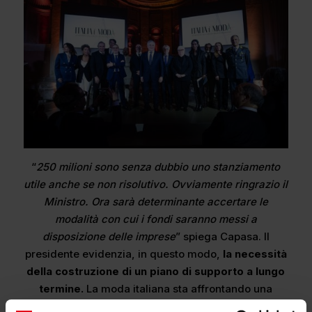
“
250 milioni sono senza dubbio uno stanziamento
utile anche se non risolutivo. Ovviamente ringrazio il
Ministro. Ora sarà determinante accertare le
modalità con cui i fondi saranno messi a
disposizione delle imprese
” spiega Capasa. Il
presidente evidenzia, in questo modo,
la necessità
della costruzione di un piano di supporto a lungo
termine.
La moda italiana sta affrontando una
profonda crisi,
si parla di 300 aziende chiuse solo