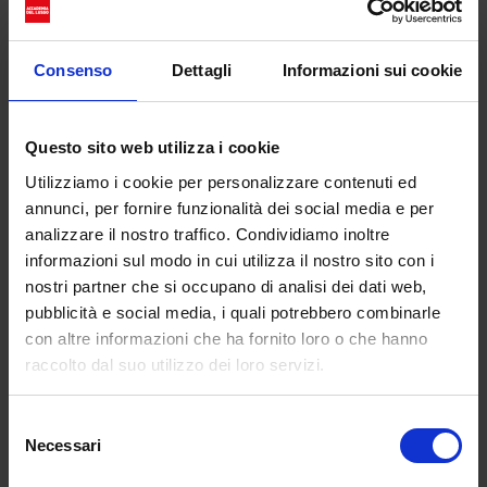
in Toscana
e di un settore che rischia il collasso
giorno dopo giorno. I 250 milioni stanziati dal
Consenso
Dettagli
Informazioni sui cookie
governo sono, indiscutibilmente, un inizio da non
confondere, però, con un punto di arrivo.
Le Giornate della Moda
Questo sito web utilizza i cookie
Italiana nel Mondo
Utilizziamo i cookie per personalizzare contenuti ed
annunci, per fornire funzionalità dei social media e per
Ma la moda e il made in Italy non sono
analizzare il nostro traffico. Condividiamo inoltre
esclusivamente un tema interno al Paese. Il settore
informazioni sul modo in cui utilizza il nostro sito con i
moda è, infatti, di grande interesse anche per il
nostri partner che si occupano di analisi dei dati web,
Ministero degli Affari esteri e della Cooperazione
pubblicità e social media, i quali potrebbero combinarle
Internazionale
costituendo una consistente fonte di
con altre informazioni che ha fornito loro o che hanno
guadagno per le esportazioni. A tal proposito il
raccolto dal suo utilizzo dei loro servizi.
Ministero di competenza, nella persona del Ministro
Antonio Tajani,
ha indetto le Giornate della moda
Selezione
Italiana nel Mondo
, con lo scopo di rendere più
Necessari
del
efficaci le attività promozionali legate alla moda. In
consenso
occasione della presentazione di queste giornate,