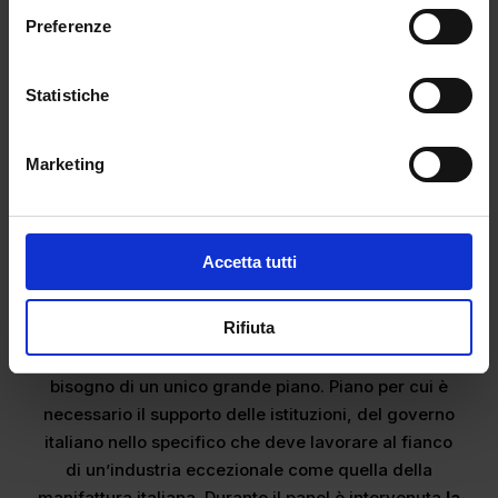
presso Villa Madama,
è stato anche firmato un
Preferenze
Protocollo d’Intesa
con lo scopo di rendere
sempre migliore la comunicazione del settore moda
Statistiche
da parte della rete diplomatica italiana.
Di cosa ha bisogno la moda
Marketing
italiana?
Durante il Panel “Stati Generali dell’export della
Moda italiana”, a cui hanno preso parte tra i più
Accetta tutti
illustri rappresentanti dell’industria nel nostro
Paese,
è stata evidenziata la necessità di
Rifiuta
cooperare per la rinascita del made in Italy.
Non
basta più lavorare ognuno per se stesso, la moda ha
bisogno di un unico grande piano. Piano per cui è
necessario il supporto delle istituzioni, del governo
italiano nello specifico che deve lavorare al fianco
di un’industria eccezionale come quella della
manifattura italiana. Durante il panel è intervenuta
la