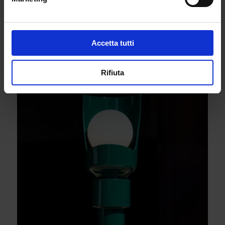
Viene mantenuta la forma della lampadina
originale, ma questa nuova versione è
accompagnata da una più avanzata tecnologia LED.
Accetta tutti
È così che incarna l’innovativa artigianalità,
componente fondamentale di entrambi i marchi.
Rifiuta