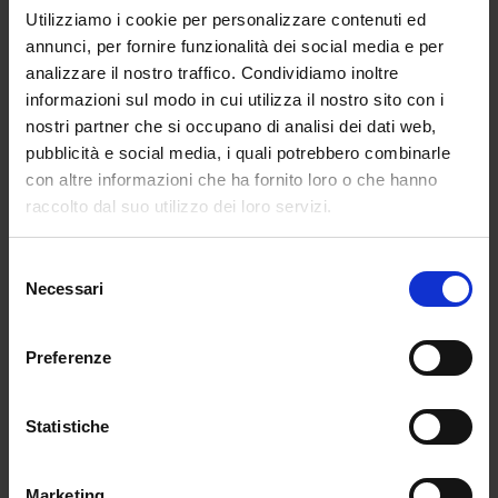
Utilizziamo i cookie per personalizzare contenuti ed
per le silhouette duttili e la pelle liscia. Così Modello
annunci, per fornire funzionalità dei social media e per
600 proponeva un nuovo tipo di flessibilità con
analizzare il nostro traffico. Condividiamo inoltre
forme e componenti dalle linee più morbide.
informazioni sul modo in cui utilizza il nostro sito con i
Insomma, due facce della stessa medaglia.
nostri partner che si occupano di analisi dei dati web,
Sarfatti aggirò la rigidità classica delle basi
pubblicità e social media, i quali potrebbero combinarle
lampade da tavolo progettando una base costituita
con altre informazioni che ha fornito loro o che hanno
da pallini di piombo all’interno di pelle liscia. Questa
raccolto dal suo utilizzo dei loro servizi.
innovazione permetteva alla lampada di essere
appoggiata su un tavolo con una nuova e naturale
Selezione
semplicità. Permettendo inoltre di adattare l’angolo
Necessari
del
di illuminazione.
consenso
Nel nuovo Modello 600
Preferenze
reinterpretato da Flos e Bottega
Veneta, la base in pelle è realizzate
Statistiche
con le distintive lavorazioni del
marchio di moda: intrecciato e
intreccio foulard.
Marketing