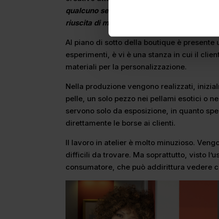
qualcuno senza tenere conto delle sue pr
riuscita di mettersi un vestito che non ti sen
Al piano di sotto della boutique è presente 
esperimenti, è vi è una stanza in cui il clien
materiali per la personalizzazione.
Nella produzione vengono realizzati, inizial
pelle, un solo pezzo nei pellami esotici o ne
servono solo da esposizione, in quanto sp
direttamente le borse ai clienti.
Il lavoro in atelier è molto minuzioso. Vengo
difficili da trovare. Ma soprattutto, visto l’
consumatore, che può addirittura vedere con