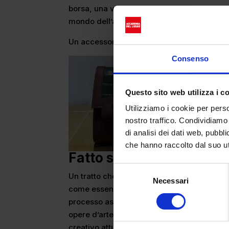
borsa, una vera e propria architettura che c
mondo dell’abbigliamento, con costruzioni
Un accessorio in cui entrambi possono com
Consenso
Questo sito web utilizza i c
Utilizziamo i cookie per perso
nostro traffico. Condividiamo 
di analisi dei dati web, pubbl
che hanno raccolto dal suo uti
Fatto su misura da Ateli
Selezione
Un tratto che rende speciale l’atelier è
il fa
Necessari
del
come essenziale il rapporto umano e l’intera
consenso
processo assieme a loro, gli spiegano la de
opere d’arte. E infine, ai più appassionati 
creativo attuato dagli artigiani. Come dic