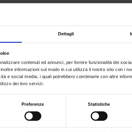
oniuga tessuti e materiali, appartenenti al
 e complementi d’arredo.
binare le personali esperienze.
Dettagli
ookie
nalizzare contenuti ed annunci, per fornire funzionalità dei socia
inoltre informazioni sul modo in cui utilizza il nostro sito con i 
icità e social media, i quali potrebbero combinarle con altre inform
lizzo dei loro servizi.
er.C Firenze
tto su misura
. Alice e Marco percepiscono
Preferenze
Statistiche
zione con i loro clienti. Seguono tutto il
licatezza di questi oggetti, di queste
permettono di assistere al processo
e Marco
“E’ come fare un abito per