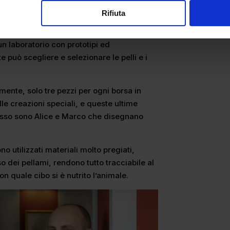
eferenze, perché non c’è cosa meno
Rifiuta
ti tuo.”
un laboratorio con prototipi ed
te può scegliere e selezionare le pelli e i
mente, solo tre pezzi per ogni borsa in
lle creazioni speciali, e queste ultime
esso sono Alice e Marco che disegnano
no utilizzati materiali molto pregiati,
uso dei pellami, rendono tutto tracciabile al
 quale cibo si è nutrito l’animale.