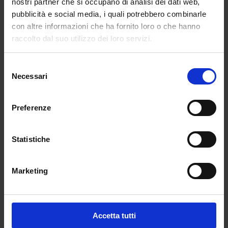
nostri partner che si occupano di analisi dei dati web,
pubblicità e social media, i quali potrebbero combinarle
con altre informazioni che ha fornito loro o che hanno
raccolto dal suo utilizzo dei loro servizi.
Selezione
Necessari
del
consenso
Preferenze
Con quest’ultima sfilata si chiude la MFW, ed ora si
atterra a Parigi per l’ultima settimana del fashion
Statistiche
month!
Marketing
Accetta tutti