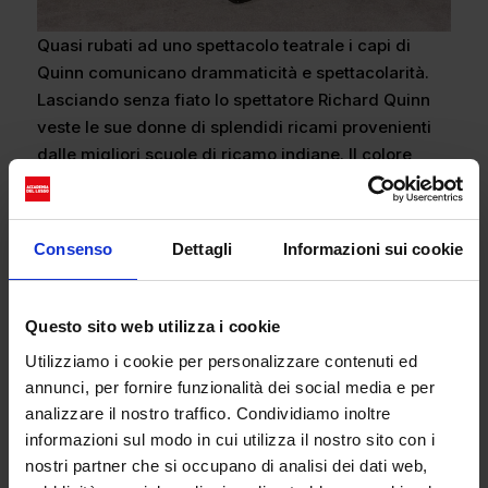
Quasi rubati ad uno spettacolo teatrale i capi di
Quinn comunicano drammaticità e spettacolarità.
Lasciando senza fiato lo spettatore Richard Quinn
veste le sue donne di splendidi ricami provenienti
dalle migliori scuole di ricamo indiane. Il colore
centrale è senza dubbio il bianco. Puro e vergine di
ogni contaminazione il total withe di Quinn è
simbolo di genuinità ed eleganza. Lunghi guanti
Consenso
Dettagli
Informazioni sui cookie
coprono le mani delle modelle celandole in un aria
di raffinato mistero.
Questo sito web utilizza i cookie
Utilizziamo i cookie per personalizzare contenuti ed
annunci, per fornire funzionalità dei social media e per
analizzare il nostro traffico. Condividiamo inoltre
informazioni sul modo in cui utilizza il nostro sito con i
nostri partner che si occupano di analisi dei dati web,