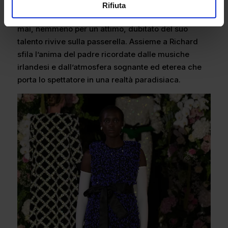
del padre del designer: Patrick scomparso a
Rifiuta
giugno. Lui che l’ha sempre assecondato e non ha
mai, nemmeno per un attimo, dubitato del suo
talento rivive sulla passerella. Assieme a Richard
sfila l’anima del padre ricordate dalle musiche
irlandesi e dall’atmosfera sognante ed eterea che
porta lo spettatore in una realtà paradisiaca.