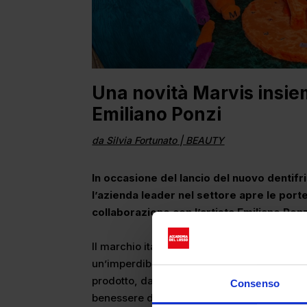
Una novità Marvis insiem
Emiliano Ponzi
da
Silvia Fortunato
|
BEAUTY
In occasione del lancio del nuovo dentifr
l’azienda leader nel settore apre le port
collaborazione con l’artista Emiliano Ponz
Il marchio italiano
Marvis
, dopo aver rivolu
un’imperdibile novità: Marvis Sensitive G
prodotto, data la sua innovativa valenza cu
Consenso
benessere delle gengive. Infatti, la nuova 