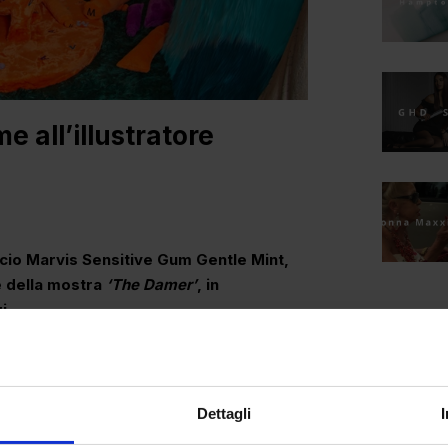
e all’illustratore
icio Marvis Sensitive Gum Gentle Mint,
e della mostra
‘The Damer’
, in
i
zionato il concetto di dentifricio, presenta
um Gentle Mint. Questo sorprendente
rativa, propone una soluzione per il
Dettagli
formula grazie ad ingredienti come l’acido