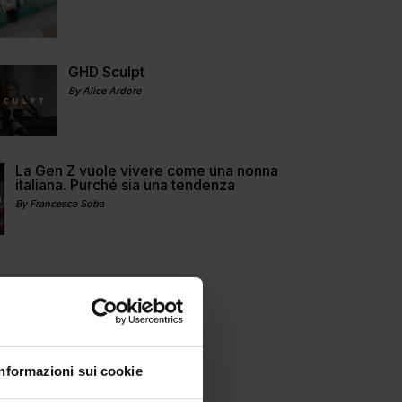
GHD Sculpt
By Alice Ardore
La Gen Z vuole vivere come una nonna
italiana. Purché sia una tendenza
By Francesca Soba
Informazioni sui cookie