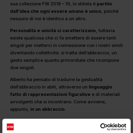
sua collezione FW 2018 – 19, lo stilista è
partito
dall’idea che ogni essere umano è unico
, poiché
nessuno di noi è identico a un altro.
Personalità e unicità ci caratterizzano
, tuttavia
esiste qualcosa che ci fa smettere di essere tanti
singoli per metterci in connessione con i nostri simili
diventando collettività: si tratta dell’abbraccio, un
gesto semplice quanto primordiale che ricompone
due singoli.
Alberto ha pensato di tradurre la gestualità
dell’abbraccio in abiti, attraverso un
linguaggio
fatto di rappresentazioni figurative
e di materiali
avvolgenti che si incontrano. Come avviene,
appunto,
in un abbraccio
.
La naturalezza dell’abbraccio è stata così
tradotta
in capispalla sartoriali
, caldi e avvolgenti, mentre