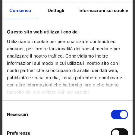
fasce che percorrono abiti e top e strutture
tridimensionali simili a origami si palesano come
Consenso
Dettagli
Informazioni sui cookie
braccia che stringono
il corpo in una stretta
morbida e calorosa
.
Questo sito web utilizza i cookie
Trasformando
il gesto in rappresentazione
Utilizziamo i cookie per personalizzare contenuti ed
grafica
, Alberto ha inoltre creato stampe dal gusto
annunci, per fornire funzionalità dei social media e per
rigoroso nonché preziosi ricami in cristalli.
analizzare il nostro traffico. Condividiamo inoltre
informazioni sul modo in cui utilizza il nostro sito con i
In un momento storico in cui il concetto di
women
nostri partner che si occupano di analisi dei dati web,
empowerment
è sempre più risonante anche grazie
pubblicità e social media, i quali potrebbero combinarle
a movimenti sostenuti da hashtag quali #Metoo e
con altre informazioni che ha fornito loro o che hanno
#Timesup, lo stilista
Sergei Grinko
ha dato un titolo
raccolto dal suo utilizzo dei loro servizi.
eloquente a collezione e sfilata:
“That’senough!
Stop violenceagainstwomen”.
Selezione
Senza distinzione né tra Paesi né tra classi sociali,
Necessari
del
quelle sulle donne continuano a figurare tra le
consenso
violazioni dei diritti umani più diffuse al mondo:
Preferenze