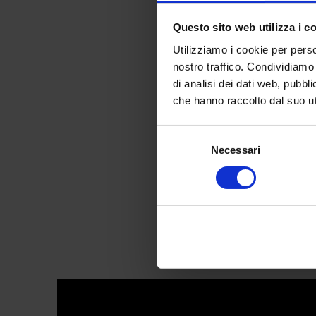
Questo sito web utilizza i c
Utilizziamo i cookie per perso
nostro traffico. Condividiamo 
di analisi dei dati web, pubbl
UTILITYWEA
che hanno raccolto dal suo uti
Selezione
Necessari
del
consenso