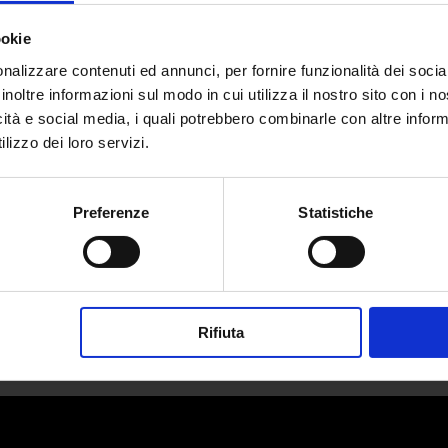
ookie
nalizzare contenuti ed annunci, per fornire funzionalità dei socia
inoltre informazioni sul modo in cui utilizza il nostro sito con i 
icità e social media, i quali potrebbero combinarle con altre inform
R: chi bello vuole apparire non de
lizzo dei loro servizi.
da
Pietro Zuccotti
|
Gen 8, 2024
|
FASHION
Preferenze
Statistiche
Le nostre nonne ci insegnavano che “chi bello...
Rifiuta