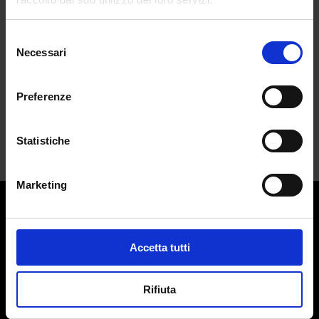
da
Emma Sabatini
|
Apr 21, 2024
|
LIFESTYLE
Selezione
Necessari
Dopo anni di successo ininterrotto, le
del
ultime...
consenso
Preferenze
Statistiche
Marketing
Contatti:
redazione@adlmag.it
Accetta tutti
ACCADEMIA DEL LUSSO
Logo ADLMag è stato realizzato dall’ Art Director Patrizio
Rifiuta
Squeglia
Testata giornalistica online registrata il 13 Settembre 2023