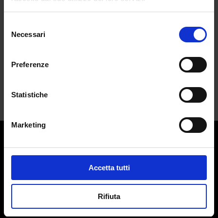
raccontare
da
Pietro Zuccotti
|
Ott 27, 2023
|
FASHION
Selezione
Necessari
del
Lo chiamavano "il calzolaio delle star" e il
consenso
suo...
Preferenze
Statistiche
Marketing
Contatti:
redazione@adlmag.it
Accetta tutti
ACCADEMIA DEL LUSSO
Logo ADLMag è stato realizzato dall’ Art Director Patrizio
Rifiuta
Squeglia
Testata giornalistica online registrata il 13 Settembre 2023