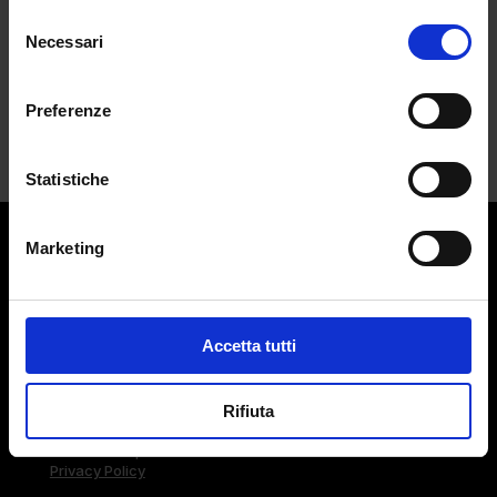
Selezione
Necessari
Sogno e realtà, psiche, amore e desideri....
del
consenso
Preferenze
Statistiche
Marketing
Contatti:
redazione@adlmag.it
ACCADEMIA DEL LUSSO
Accetta tutti
Logo ADLMag è stato realizzato dall’ Art Director Patrizio
Squeglia
Rifiuta
Testata giornalistica online registrata il 13 Settembre 2023
al n. 108 del registro della Stampa del Tribunale di Milano.
Direttore responsabile: Francesco Lener.
Privacy Policy