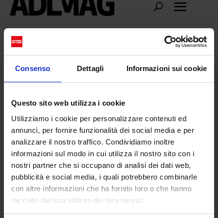
salvator dalì
Consenso
Dettagli
Informazioni sui cookie
Questo sito web utilizza i cookie
Utilizziamo i cookie per personalizzare contenuti ed
annunci, per fornire funzionalità dei social media e per
analizzare il nostro traffico. Condividiamo inoltre
informazioni sul modo in cui utilizza il nostro sito con i
nostri partner che si occupano di analisi dei dati web,
pubblicità e social media, i quali potrebbero combinarle
con altre informazioni che ha fornito loro o che hanno
raccolto dal suo utilizzo dei loro servizi.
Surrealismo, al Mudec il mondo all’ingiù
da
Martina Gallazzi
|
Giu 2, 2023
|
CULTURE