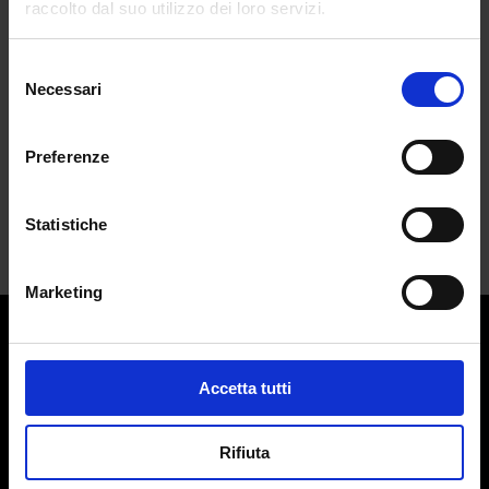
raccolto dal suo utilizzo dei loro servizi.
orologio della maison
da
Emma Sabatini
|
Apr 30, 2024
|
LIFESTYLE
Selezione
Necessari
del
Riprendendo la maestria degli artigiani
consenso
del...
Preferenze
Statistiche
Marketing
Contatti:
redazione@adlmag.it
Accetta tutti
ACCADEMIA DEL LUSSO
Logo ADLMag è stato realizzato dall’ Art Director Patrizio
Rifiuta
Squeglia